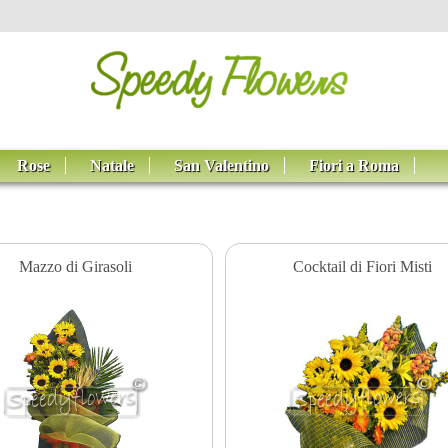
Rose
Natale
San Valentino
Fiori a Roma
Mazzo di Girasoli
Cocktail di Fiori Misti