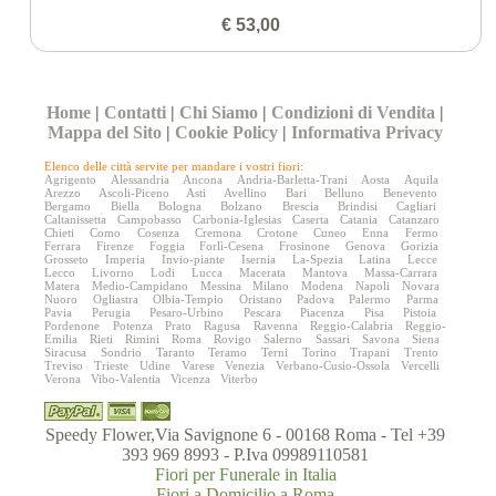
€ 53,00
Home
|
Contatti
|
Chi Siamo
|
Condizioni di Vendita
|
Mappa del Sito
|
Cookie Policy
|
Informativa Privacy
Elenco delle città servite per mandare i vostri fiori:
Agrigento
Alessandria
Ancona
Andria-Barletta-Trani
Aosta
Aquila
Arezzo
Ascoli-Piceno
Asti
Avellino
Bari
Belluno
Benevento
Bergamo
Biella
Bologna
Bolzano
Brescia
Brindisi
Cagliari
Caltanissetta
Campobasso
Carbonia-Iglesias
Caserta
Catania
Catanzaro
Chieti
Como
Cosenza
Cremona
Crotone
Cuneo
Enna
Fermo
Ferrara
Firenze
Foggia
Forlì-Cesena
Frosinone
Genova
Gorizia
Grosseto
Imperia
Invio-piante
Isernia
La-Spezia
Latina
Lecce
Lecco
Livorno
Lodi
Lucca
Macerata
Mantova
Massa-Carrara
Matera
Medio-Campidano
Messina
Milano
Modena
Napoli
Novara
Nuoro
Ogliastra
Olbia-Tempio
Oristano
Padova
Palermo
Parma
Pavia
Perugia
Pesaro-Urbino
Pescara
Piacenza
Pisa
Pistoia
Pordenone
Potenza
Prato
Ragusa
Ravenna
Reggio-Calabria
Reggio-
Emilia
Rieti
Rimini
Roma
Rovigo
Salerno
Sassari
Savona
Siena
Siracusa
Sondrio
Taranto
Teramo
Terni
Torino
Trapani
Trento
Treviso
Trieste
Udine
Varese
Venezia
Verbano-Cusio-Ossola
Vercelli
Verona
Vibo-Valentia
Vicenza
Viterbo
Speedy Flower,Via Savignone 6 - 00168 Roma - Tel +39
393 969 8993 - P.Iva 09989110581
Fiori per Funerale in Italia
Fiori a Domicilio a Roma