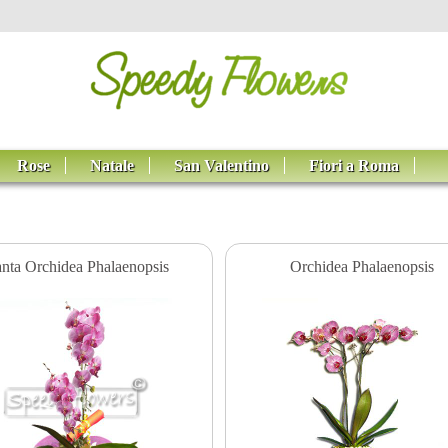
Rose
Natale
San Valentino
Fiori a Roma
anta Orchidea Phalaenopsis
Orchidea Phalaenopsis