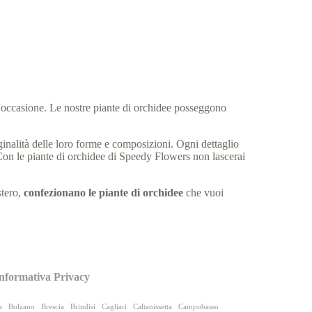
l'occasione. Le nostre piante di orchidee posseggono
iginalità delle loro forme e composizioni. Ogni dettaglio
o. Con le piante di orchidee di Speedy Flowers non lascerai
stero,
confezionano le piante di orchidee
che vuoi
nformativa Privacy
a
Bolzano
Brescia
Brindisi
Cagliari
Caltanissetta
Campobasso