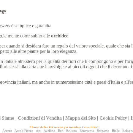
ee
wers è semplice e garantita.
o,la mente corre subito alle
orchidee
er quando si desidera fare un regalo dal valore speciale, quale che sia 
petto alle altre piante per la loro eleganza.
Italia e all'Estero per la qualità dei fiori che li compongono e per l'or
fiori stessi alla carta che li avvolge e ai piccoli oggetti che li decoran
provincia italiani, ma anche in numerosissime città e paesi d'Italia e all'e
i Siamo
|
Condizioni di Vendita
|
Mappa del Sito
|
Cookie Policy
|
I
Elenco delle città servite per mandare i vostri fiori:
Arezzo
Ascoli-Piceno
Asti
Avellino
Bari
Belluno
Benevento
Bergamo
Biella
Bologn