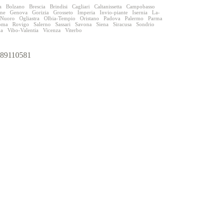
a
Bolzano
Brescia
Brindisi
Cagliari
Caltanissetta
Campobasso
one
Genova
Gorizia
Grosseto
Imperia
Invio-piante
Isernia
La-
Nuoro
Ogliastra
Olbia-Tempio
Oristano
Padova
Palermo
Parma
oma
Rovigo
Salerno
Sassari
Savona
Siena
Siracusa
Sondrio
na
Vibo-Valentia
Vicenza
Viterbo
9989110581