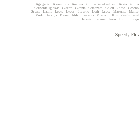
Agrigento
Alessandria
Ancona
Andria-Barletta-Trani
Aosta
Aquila
Carbonia-Iglesias
Caserta
Catania
Catanzaro
Chieti
Como
Cosenz
Spezia
Latina
Lecce
Lecco
Livorno
Lodi
Lucca
Macerata
Manto
Pavia
Perugia
Pesaro-Urbino
Pescara
Piacenza
Pisa
Pistoia
Por
Taranto
Teramo
Terni
Torino
Trap
Speedy Flow