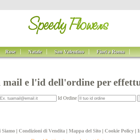
Rose
Natale
San Valentino
Fiori a Roma
a mail e l'id dell'ordine per effett
Id Ordine
i Siamo
|
Condizioni di Vendita
|
Mappa del Sito
|
Cookie Policy
|
I