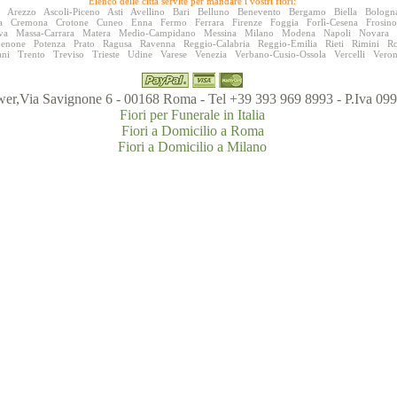
Elenco delle città servite per mandare i vostri fiori:
Arezzo
Ascoli-Piceno
Asti
Avellino
Bari
Belluno
Benevento
Bergamo
Biella
Bologn
a
Cremona
Crotone
Cuneo
Enna
Fermo
Ferrara
Firenze
Foggia
Forlì-Cesena
Frosin
va
Massa-Carrara
Matera
Medio-Campidano
Messina
Milano
Modena
Napoli
Novara
denone
Potenza
Prato
Ragusa
Ravenna
Reggio-Calabria
Reggio-Emilia
Rieti
Rimini
R
ani
Trento
Treviso
Trieste
Udine
Varese
Venezia
Verbano-Cusio-Ossola
Vercelli
Vero
er,Via Savignone 6 - 00168 Roma - Tel +39 393 969 8993 - P.Iva 0
Fiori per Funerale in Italia
Fiori a Domicilio a Roma
Fiori a Domicilio a Milano