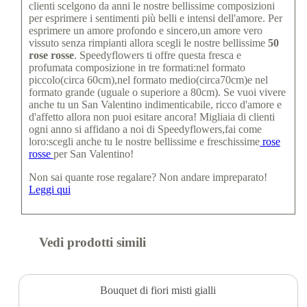
clienti scelgono da anni le nostre bellissime composizioni
per esprimere i sentimenti più belli e intensi dell'amore. Per
esprimere un amore profondo e sincero,un amore vero
vissuto senza rimpianti allora scegli le nostre bellissime
50
rose rosse
. Speedyflowers ti offre questa fresca e
profumata composizione in tre formati:nel formato
piccolo(circa 60cm),nel formato medio(circa70cm)e nel
formato grande (uguale o superiore a 80cm). Se vuoi vivere
anche tu un San Valentino indimenticabile, ricco d'amore e
d'affetto allora non puoi esitare ancora! Migliaia di clienti
ogni anno si affidano a noi di Speedyflowers,fai come
loro:scegli anche tu le nostre bellissime e freschissime
rose
rosse
per San Valentino!
Non sai quante rose regalare? Non andare impreparato!
Leggi qui
Vedi prodotti simili
Bouquet di fiori misti gialli