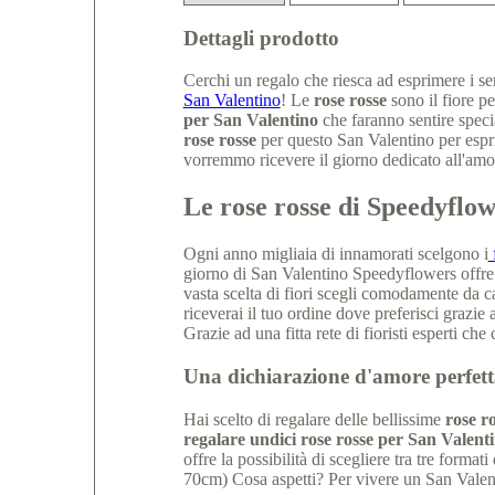
Dettagli prodotto
Cerchi un regalo che riesca ad esprimere i se
San Valentino
! Le
rose rosse
sono il fiore pe
per San Valentino
che faranno sentire speci
rose rosse
per questo San Valentino per espr
vorremmo ricevere il giorno dedicato all'amo
Le rose rosse di Speedyflo
Ogni anno migliaia di innamorati scelgono i
f
giorno di San Valentino Speedyflowers offre 
vasta scelta di fiori scegli comodamente da c
riceverai il tuo ordine dove preferisci grazie a
Grazie ad una fitta rete di fioristi esperti c
Una dichiarazione d'amore perfett
Hai scelto di regalare delle bellissime
rose ro
regalare undici rose rosse per San Valent
offre la possibilità di scegliere tra tre formati 
70cm) Cosa aspetti? Per vivere un San Valen