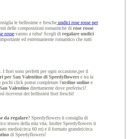
siglia le bellissime e fresche
undici rose rosse per
ienti delle composizioni romantiche di
rose rosse
se rosse
vanno a ruba! Scegli di
regalare undici
importante ed estremamente romantico che tutti
I fiori sono perfetti per ogni occasione,per il
ri per San Valentino di Speedyflowers
e tra la
 pochi click potrai completare l'
ordine online
e
 San Valentino
direttamente dove preferisci?
sì riceverai dei bellissimi fiori freschi!
se da regalare
? Speedyflowers ti consiglia di
ico tesoro della mia vita. Inoltre Speedyflowers ti
mato medio(circa 60 m) e il formato grande(circa
ntino
di Speedyflowers!