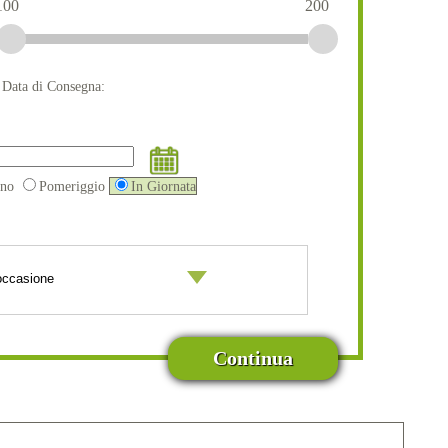
100
200
a Data di Consegna:
ino
Pomeriggio
In Giornata
Continua