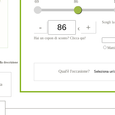
69
86
Scegli l
-
+
€
Hai un copon di sconto? Clicca qui!
Matt
lla descrizione
Qual'è l'occasione?
ta
.