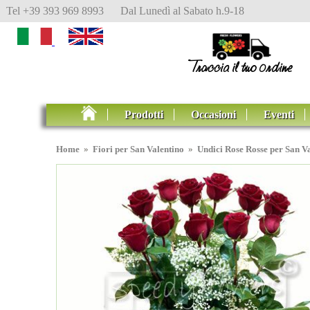
Tel +39 393 969 8993 Dal Lunedì al Sabato h.9-18
Prodotti
Occasioni
Eventi
Home
»
Fiori per San Valentino
»
Undici Rose Rosse per San V