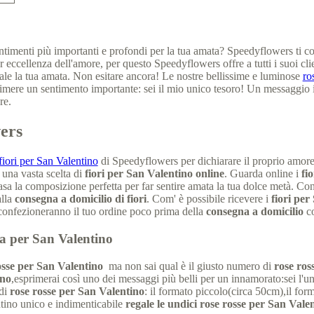
ntimenti più importanti e profondi per la tua amata? Speedyflowers ti con
r eccellenza dell'amore, per questo Speedyflowers offre a tutti i suoi cl
ale la tua amata. Non esitare ancora! Le nostre bellissime e luminose
ro
imere un sentimento importante: sei il mio unico tesoro! Un messaggio 
re.
wers
iori per San Valentino
di Speedyflowers per dichiarare il proprio amore. 
una vasta scelta di
fiori per San Valentino online
. Guarda online i
fio
asa la composizione perfetta per far sentire amata la tua dolce metà. Con
lla
consegna a domicilio di fiori
. Com' è possibile ricevere i
fiori per
he confezioneranno il tuo ordine poco prima della
consegna a domicilio
co
a per San Valentino
sse per San Valentino
ma non sai qual è il giusto numero di
rose ros
ino
,esprimerai così uno dei messaggi più belli per un innamorato:sei l'un
di
rose rosse per San Valentino
: il formato piccolo(circa 50cm),il for
tino unico e indimenticabile
regale le undici rose rosse per San Vale