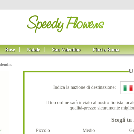
Rose
Natale
San Valentino
Fiori a Roma
alentino
U
Indica la nazione di destinazione:
Il tuo ordine sarà inviato al nostro fiorista loc
qualità-prezzo sicuramente miglior
Scegli tu 
Piccolo
Medio
Gr