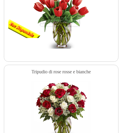
Tripudio di rose rosse e bianche