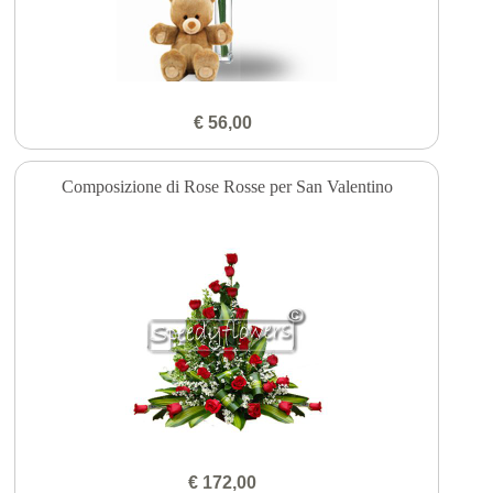
€ 56,00
Composizione di Rose Rosse per San Valentino
€ 172,00