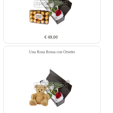
€ 49,00
Una Rosa Rossa con Orsetto