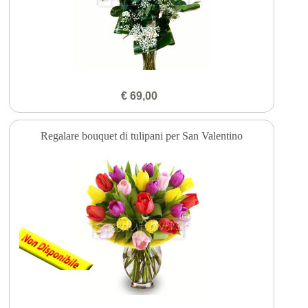
€ 69,00
Regalare bouquet di tulipani per San Valentino