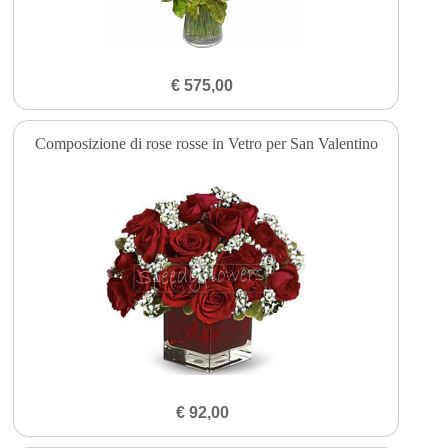
€ 575,00
Composizione di rose rosse in Vetro per San Valentino
€ 92,00