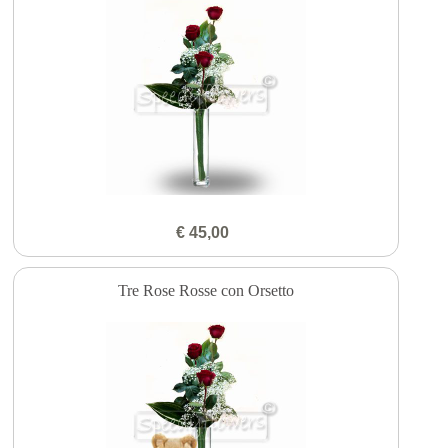
€ 45,00
Tre Rose Rosse con Orsetto