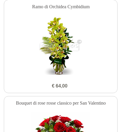
Ramo di Orchidea Cymbidium
€ 64,00
Bouquet di rose rosse classico per San Valentino