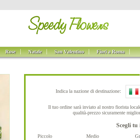
Rose
Natale
San Valentino
Fiori a Roma
Indica la nazione di destinazione:
Il tuo ordine sarà inviato al nostro fiorista loc
qualità-prezzo sicuramente miglior
Scegli tu 
Piccolo
Medio
Gr