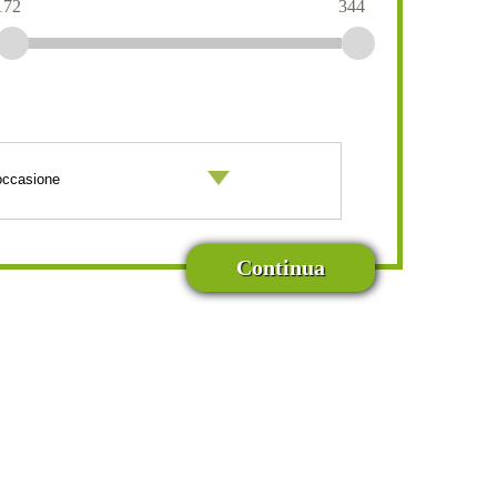
172
344
Continua