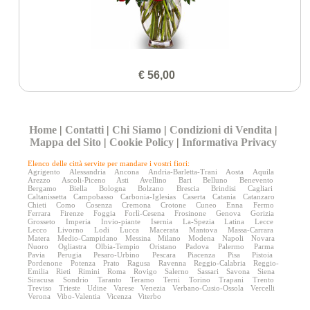
€ 56,00
Home
|
Contatti
|
Chi Siamo
|
Condizioni di Vendita
|
Mappa del Sito
|
Cookie Policy
|
Informativa Privacy
Elenco delle città servite per mandare i vostri fiori:
Agrigento
Alessandria
Ancona
Andria-Barletta-Trani
Aosta
Aquila
Arezzo
Ascoli-Piceno
Asti
Avellino
Bari
Belluno
Benevento
Bergamo
Biella
Bologna
Bolzano
Brescia
Brindisi
Cagliari
Caltanissetta
Campobasso
Carbonia-Iglesias
Caserta
Catania
Catanzaro
Chieti
Como
Cosenza
Cremona
Crotone
Cuneo
Enna
Fermo
Ferrara
Firenze
Foggia
Forlì-Cesena
Frosinone
Genova
Gorizia
Grosseto
Imperia
Invio-piante
Isernia
La-Spezia
Latina
Lecce
Lecco
Livorno
Lodi
Lucca
Macerata
Mantova
Massa-Carrara
Matera
Medio-Campidano
Messina
Milano
Modena
Napoli
Novara
Nuoro
Ogliastra
Olbia-Tempio
Oristano
Padova
Palermo
Parma
Pavia
Perugia
Pesaro-Urbino
Pescara
Piacenza
Pisa
Pistoia
Pordenone
Potenza
Prato
Ragusa
Ravenna
Reggio-Calabria
Reggio-
Emilia
Rieti
Rimini
Roma
Rovigo
Salerno
Sassari
Savona
Siena
Siracusa
Sondrio
Taranto
Teramo
Terni
Torino
Trapani
Trento
Treviso
Trieste
Udine
Varese
Venezia
Verbano-Cusio-Ossola
Vercelli
Verona
Vibo-Valentia
Vicenza
Viterbo