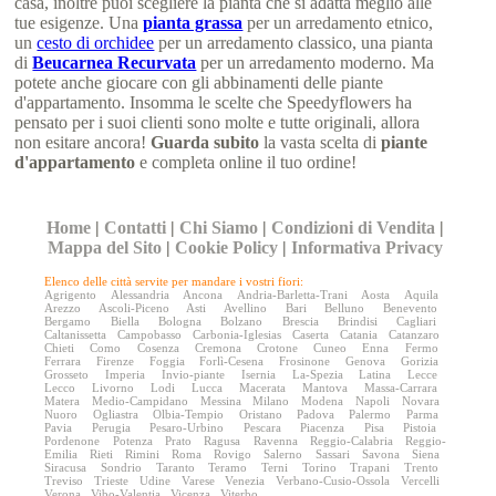
casa, inoltre puoi scegliere la pianta che si adatta meglio alle
tue esigenze. Una
pianta grassa
per un arredamento etnico,
un
cesto di orchidee
per un arredamento classico, una pianta
di
Beucarnea Recurvata
per un arredamento moderno. Ma
potete anche giocare con gli abbinamenti delle piante
d'appartamento. Insomma le scelte che Speedyflowers ha
pensato per i suoi clienti sono molte e tutte originali, allora
non esitare ancora!
Guarda subito
la vasta scelta di
piante
d'appartamento
e completa online il tuo ordine!
Home
|
Contatti
|
Chi Siamo
|
Condizioni di Vendita
|
Mappa del Sito
|
Cookie Policy
|
Informativa Privacy
Elenco delle città servite per mandare i vostri fiori:
Agrigento
Alessandria
Ancona
Andria-Barletta-Trani
Aosta
Aquila
Arezzo
Ascoli-Piceno
Asti
Avellino
Bari
Belluno
Benevento
Bergamo
Biella
Bologna
Bolzano
Brescia
Brindisi
Cagliari
Caltanissetta
Campobasso
Carbonia-Iglesias
Caserta
Catania
Catanzaro
Chieti
Como
Cosenza
Cremona
Crotone
Cuneo
Enna
Fermo
Ferrara
Firenze
Foggia
Forlì-Cesena
Frosinone
Genova
Gorizia
Grosseto
Imperia
Invio-piante
Isernia
La-Spezia
Latina
Lecce
Lecco
Livorno
Lodi
Lucca
Macerata
Mantova
Massa-Carrara
Matera
Medio-Campidano
Messina
Milano
Modena
Napoli
Novara
Nuoro
Ogliastra
Olbia-Tempio
Oristano
Padova
Palermo
Parma
Pavia
Perugia
Pesaro-Urbino
Pescara
Piacenza
Pisa
Pistoia
Pordenone
Potenza
Prato
Ragusa
Ravenna
Reggio-Calabria
Reggio-
Emilia
Rieti
Rimini
Roma
Rovigo
Salerno
Sassari
Savona
Siena
Siracusa
Sondrio
Taranto
Teramo
Terni
Torino
Trapani
Trento
Treviso
Trieste
Udine
Varese
Venezia
Verbano-Cusio-Ossola
Vercelli
Verona
Vibo-Valentia
Vicenza
Viterbo