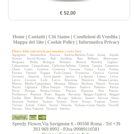
€ 52,00
Home
|
Contatti
|
Chi Siamo
|
Condizioni di Vendita
|
Mappa del Sito
|
Cookie Policy
|
Informativa Privacy
Elenco delle città servite per mandare i vostri fiori:
Agrigento
Alessandria
Ancona
Andria-Barletta-Trani
Aosta
Aquila
Arezzo
Ascoli-Piceno
Asti
Avellino
Bari
Belluno
Benevento
Bergamo
Biella
Bologna
Bolzano
Brescia
Brindisi
Cagliari
Caltanissetta
Campobasso
Carbonia-Iglesias
Caserta
Catania
Catanzaro
Chieti
Como
Cosenza
Cremona
Crotone
Cuneo
Enna
Fermo
Ferrara
Firenze
Foggia
Forlì-Cesena
Frosinone
Genova
Gorizia
Grosseto
Imperia
Invio-piante
Isernia
La-Spezia
Latina
Lecce
Lecco
Livorno
Lodi
Lucca
Macerata
Mantova
Massa-Carrara
Matera
Medio-Campidano
Messina
Milano
Modena
Napoli
Novara
Nuoro
Ogliastra
Olbia-Tempio
Oristano
Padova
Palermo
Parma
Pavia
Perugia
Pesaro-Urbino
Pescara
Piacenza
Pisa
Pistoia
Pordenone
Potenza
Prato
Ragusa
Ravenna
Reggio-Calabria
Reggio-
Emilia
Rieti
Rimini
Roma
Rovigo
Salerno
Sassari
Savona
Siena
Siracusa
Sondrio
Taranto
Teramo
Terni
Torino
Trapani
Trento
Treviso
Trieste
Udine
Varese
Venezia
Verbano-Cusio-Ossola
Vercelli
Verona
Vibo-Valentia
Vicenza
Viterbo
Speedy Flower,Via Savignone 6 - 00168 Roma - Tel +39
393 969 8993 - P.Iva 09989110581