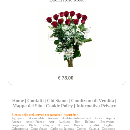
€ 78,00
Home
|
Contatti
|
Chi Siamo
|
Condizioni di Vendita
|
Mappa del Sito
|
Cookie Policy
|
Informativa Privacy
Elenco delle città servite per mandare i vostri fiori:
Agrigento
Alessandria
Ancona
Andria-Barletta-Trani
Aosta
Aquila
Arezzo
Ascoli-Piceno
Asti
Avellino
Bari
Belluno
Benevento
Bergamo
Biella
Bologna
Bolzano
Brescia
Brindisi
Cagliari
Caltanissetta
Campobasso
Carbonia-Iglesias
Caserta
Catania
Catanzaro