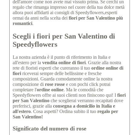
dell'amore come non avete mai vissuto prima. Se cerchi un
regalo che rimanga impresso nel cuore della tua dolce metà
allora puoi affidarti ai consigli di Speedyflowers,esperti
ormai da anni nella scelta dei
fiori per San Valentino più
romantici
.
Scegli i fiori per San Valentino di
Speedyflowers
La nostra azienda è il punto di riferimento in Italia e
all'estero per la
vendita online di fiori
. Grazie alla nostra
rete di fioristi esperti che cureranno il tuo
ordine online di
fiori
riceverai sempre delle bellissime e fresche
composizioni. Guarda comodamente online la nostra
composizione di
rose rosse
e con pochi click potrai
completare l'
ordine online
. Ma le comodità che
Speedyflowers offre ai suoi clienti non finiscono qui! I
fiori
per San Valentino
che sceglierai verranno recapitati dove
preferisci, grazie alla
consegna a domicilio in Italia e
all'estero
. Cosa aspetti? Ordina subito il tuo
regalo per
San Valentino!
Significato del numero di rose