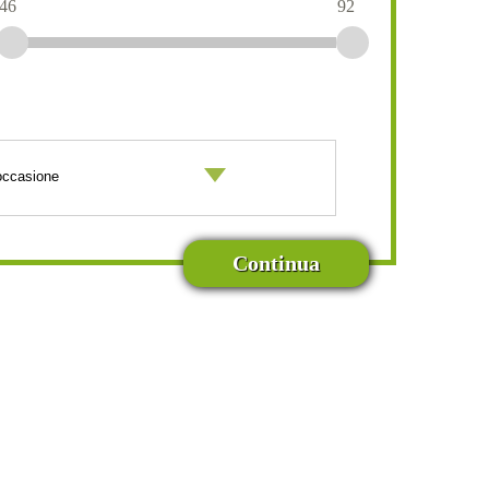
46
92
Continua