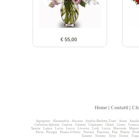
€ 55,00
Home
|
Contatti
|
Ch
Agrigento
Alessandria
Ancona
Andria-Barletta-Trani
Aosta
Aquila
Carbonia-Iglesias
Caserta
Catania
Catanzaro
Chieti
Como
Cosenz
Spezia
Latina
Lecce
Lecco
Livorno
Lodi
Lucca
Macerata
Manto
Pavia
Perugia
Pesaro-Urbino
Pescara
Piacenza
Pisa
Pistoia
Por
Taranto
Teramo
Terni
Torino
Trap