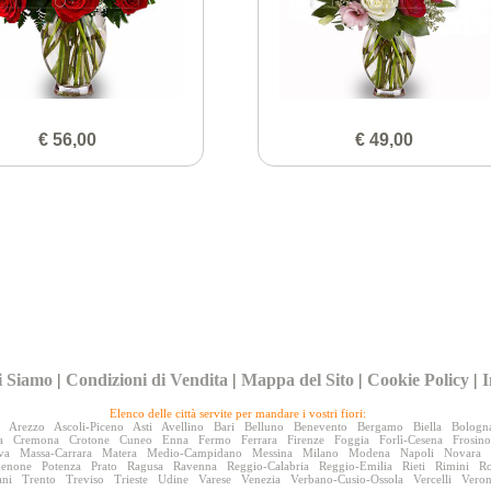
€ 56,00
€ 49,00
i Siamo
|
Condizioni di Vendita
|
Mappa del Sito
|
Cookie Policy
|
I
Elenco delle città servite per mandare i vostri fiori:
Arezzo
Ascoli-Piceno
Asti
Avellino
Bari
Belluno
Benevento
Bergamo
Biella
Bologn
a
Cremona
Crotone
Cuneo
Enna
Fermo
Ferrara
Firenze
Foggia
Forlì-Cesena
Frosin
va
Massa-Carrara
Matera
Medio-Campidano
Messina
Milano
Modena
Napoli
Novara
denone
Potenza
Prato
Ragusa
Ravenna
Reggio-Calabria
Reggio-Emilia
Rieti
Rimini
R
ani
Trento
Treviso
Trieste
Udine
Varese
Venezia
Verbano-Cusio-Ossola
Vercelli
Vero