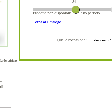
34
Prodotto non disponibile in questo periodo
Torna al Catalogo
Qual'è l'occasione?
lla descrizione
ta
 di
a