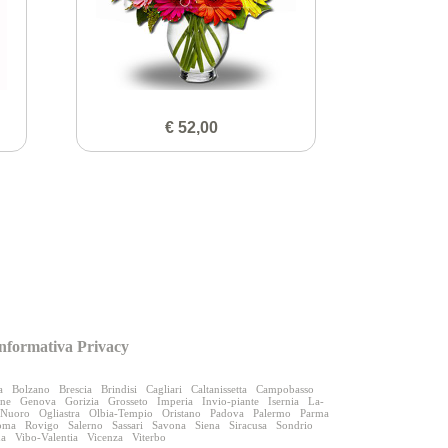
€ 52,00
nformativa Privacy
a
Bolzano
Brescia
Brindisi
Cagliari
Caltanissetta
Campobasso
one
Genova
Gorizia
Grosseto
Imperia
Invio-piante
Isernia
La-
Nuoro
Ogliastra
Olbia-Tempio
Oristano
Padova
Palermo
Parma
oma
Rovigo
Salerno
Sassari
Savona
Siena
Siracusa
Sondrio
na
Vibo-Valentia
Vicenza
Viterbo