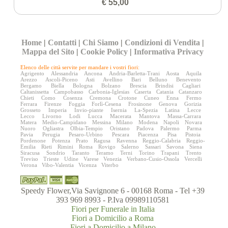
€ 55,00
Home
|
Contatti
|
Chi Siamo
|
Condizioni di Vendita
|
Mappa del Sito
|
Cookie Policy
|
Informativa Privacy
Elenco delle città servite per mandare i vostri fiori:
Agrigento
Alessandria
Ancona
Andria-Barletta-Trani
Aosta
Aquila
Arezzo
Ascoli-Piceno
Asti
Avellino
Bari
Belluno
Benevento
Bergamo
Biella
Bologna
Bolzano
Brescia
Brindisi
Cagliari
Caltanissetta
Campobasso
Carbonia-Iglesias
Caserta
Catania
Catanzaro
Chieti
Como
Cosenza
Cremona
Crotone
Cuneo
Enna
Fermo
Ferrara
Firenze
Foggia
Forlì-Cesena
Frosinone
Genova
Gorizia
Grosseto
Imperia
Invio-piante
Isernia
La-Spezia
Latina
Lecce
Lecco
Livorno
Lodi
Lucca
Macerata
Mantova
Massa-Carrara
Matera
Medio-Campidano
Messina
Milano
Modena
Napoli
Novara
Nuoro
Ogliastra
Olbia-Tempio
Oristano
Padova
Palermo
Parma
Pavia
Perugia
Pesaro-Urbino
Pescara
Piacenza
Pisa
Pistoia
Pordenone
Potenza
Prato
Ragusa
Ravenna
Reggio-Calabria
Reggio-
Emilia
Rieti
Rimini
Roma
Rovigo
Salerno
Sassari
Savona
Siena
Siracusa
Sondrio
Taranto
Teramo
Terni
Torino
Trapani
Trento
Treviso
Trieste
Udine
Varese
Venezia
Verbano-Cusio-Ossola
Vercelli
Verona
Vibo-Valentia
Vicenza
Viterbo
Speedy Flower,Via Savignone 6 - 00168 Roma - Tel +39
393 969 8993 - P.Iva 09989110581
Fiori per Funerale in Italia
Fiori a Domicilio a Roma
Fiori a Domicilio a Milano