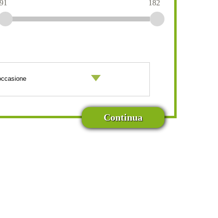
91
182
Continua