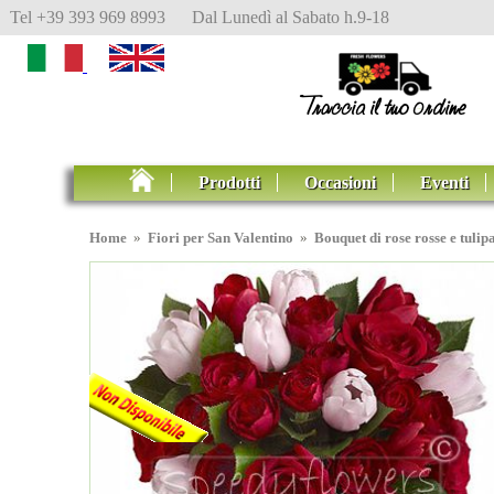
Tel +39 393 969 8993 Dal Lunedì al Sabato h.9-18
Prodotti
Occasioni
Eventi
Home
»
Fiori per San Valentino
»
Bouquet di rose rosse e tulipa