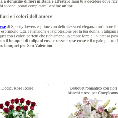
a domicilio di fiori in Italia e all'estero
sarai tu a decidere dove rice
hi secondi potrai completare l'
ordine online
.
fiori e i colori dell'amore
osse
di Speedyflowers esprime con delicatezza ed eleganza un'amore forte e
a esprimono tutta l'attenzione e la protezione per la tua donna. I tulipani
t con i colori perfetti che richiamano un'amore forte e un'intensa pass
ino
il
bouquet di tulipani rosa e rosse e rose rosse
è il regalo giusto c
ro
bouquet per San Valentino
!
Dodici Rose Rosse
Bouquet romantico con fiori
bianchi e rosa per Compleann