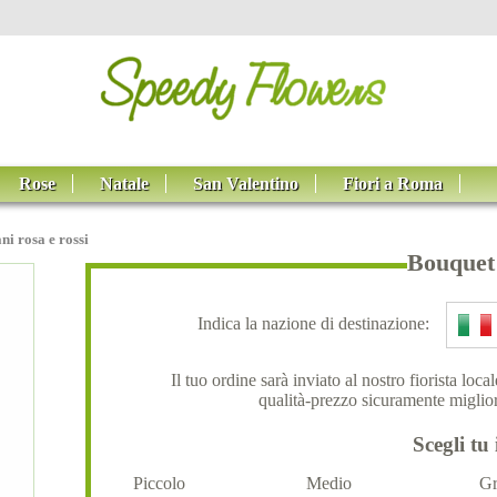
Rose
Natale
San Valentino
Fiori a Roma
ni rosa e rossi
Bouquet 
Indica la nazione di destinazione:
Il tuo ordine sarà inviato al nostro fiorista loc
qualità-prezzo sicuramente miglior
Scegli tu 
Piccolo
Medio
Gr