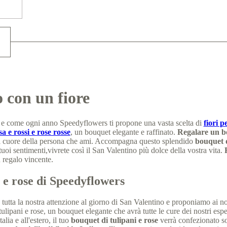
o con un fiore
re e come ogni anno Speedyflowers ti propone una vasta scelta di
fiori 
a e rossi e rose rosse
, un bouquet elegante e raffinato.
Regalare un bo
el cuore della persona che ami. Accompagna questo splendido
bouquet d
tuoi sentimenti,vivrete così il San Valentino più dolce della vostra vita.
 regalo vincente.
i e rose di Speedyflowers
tta la nostra attenzione al giorno di San Valentino e proponiamo ai nost
ulipani e rose, un bouquet elegante che avrà tutte le cure dei nostri esperti
talia e all'estero, il tuo
bouquet di tulipani e rose
verrà confezionato s