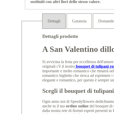
sostituiti con altri fiori dello stesso valore.
Dettagli
Garanzia
Domande
Dettagli prodotto
A San Valentino dill
Si avvicina la festa per eccellenza dell'amo
originali c'è il nostro
bouquet di tulipani ros
importante e molto romantico che rimarrà n
romantico biglietto che riesca ad esprimere i 
elegante e romantico, per questo è sempre un
Scegli il bouquet di tulipan
Ogni anno noi di Speedyflowers dedichiamo tu
anche tu il tuo
ordine online
del bouquet di t
dalla nostra rete di fioristi esperti presenti in I