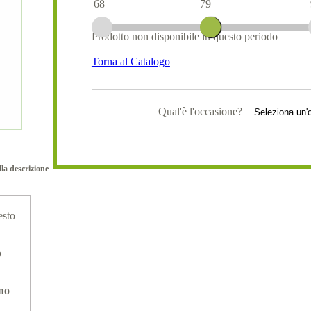
68
79
Prodotto non disponibile in questo periodo
Torna al Catalogo
Qual'è l'occasione?
lla descrizione
esto
o
ano