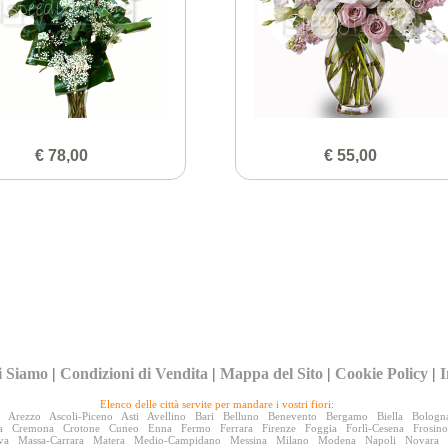
€ 78,00
€ 55,00
i Siamo
|
Condizioni di Vendita
|
Mappa del Sito
|
Cookie Policy
|
I
Elenco delle città servite per mandare i vostri fiori:
Arezzo
Ascoli-Piceno
Asti
Avellino
Bari
Belluno
Benevento
Bergamo
Biella
Bologn
a
Cremona
Crotone
Cuneo
Enna
Fermo
Ferrara
Firenze
Foggia
Forlì-Cesena
Frosin
va
Massa-Carrara
Matera
Medio-Campidano
Messina
Milano
Modena
Napoli
Novara