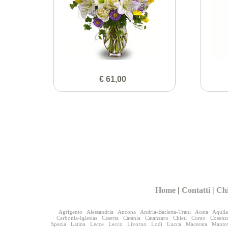
€ 61,00
Home
|
Contatti
|
Ch
Agrigento
Alessandria
Ancona
Andria-Barletta-Trani
Aosta
Aquila
Carbonia-Iglesias
Caserta
Catania
Catanzaro
Chieti
Como
Cosenz
Spezia
Latina
Lecce
Lecco
Livorno
Lodi
Lucca
Macerata
Manto