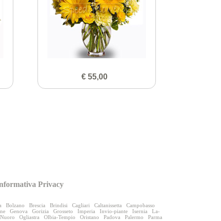
€ 55,00
nformativa Privacy
a
Bolzano
Brescia
Brindisi
Cagliari
Caltanissetta
Campobasso
one
Genova
Gorizia
Grosseto
Imperia
Invio-piante
Isernia
La-
Nuoro
Ogliastra
Olbia-Tempio
Oristano
Padova
Palermo
Parma