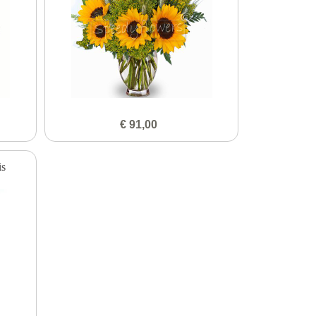
€ 91,00
is