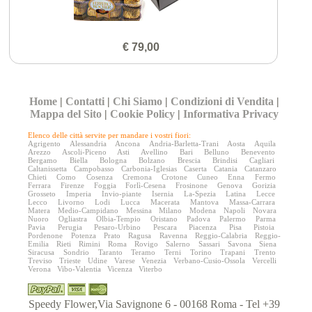
€ 79,00
Home
|
Contatti
|
Chi Siamo
|
Condizioni di Vendita
|
Mappa del Sito
|
Cookie Policy
|
Informativa Privacy
Elenco delle città servite per mandare i vostri fiori:
Agrigento
Alessandria
Ancona
Andria-Barletta-Trani
Aosta
Aquila
Arezzo
Ascoli-Piceno
Asti
Avellino
Bari
Belluno
Benevento
Bergamo
Biella
Bologna
Bolzano
Brescia
Brindisi
Cagliari
Caltanissetta
Campobasso
Carbonia-Iglesias
Caserta
Catania
Catanzaro
Chieti
Como
Cosenza
Cremona
Crotone
Cuneo
Enna
Fermo
Ferrara
Firenze
Foggia
Forlì-Cesena
Frosinone
Genova
Gorizia
Grosseto
Imperia
Invio-piante
Isernia
La-Spezia
Latina
Lecce
Lecco
Livorno
Lodi
Lucca
Macerata
Mantova
Massa-Carrara
Matera
Medio-Campidano
Messina
Milano
Modena
Napoli
Novara
Nuoro
Ogliastra
Olbia-Tempio
Oristano
Padova
Palermo
Parma
Pavia
Perugia
Pesaro-Urbino
Pescara
Piacenza
Pisa
Pistoia
Pordenone
Potenza
Prato
Ragusa
Ravenna
Reggio-Calabria
Reggio-
Emilia
Rieti
Rimini
Roma
Rovigo
Salerno
Sassari
Savona
Siena
Siracusa
Sondrio
Taranto
Teramo
Terni
Torino
Trapani
Trento
Treviso
Trieste
Udine
Varese
Venezia
Verbano-Cusio-Ossola
Vercelli
Verona
Vibo-Valentia
Vicenza
Viterbo
Speedy Flower,Via Savignone 6 - 00168 Roma - Tel +39