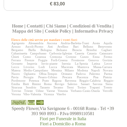
€ 83,00
Home
|
Contatti
|
Chi Siamo
|
Condizioni di Vendita
|
Mappa del Sito
|
Cookie Policy
|
Informativa Privacy
Elenco delle città servite per mandare i vostri fiori:
Agrigento
Alessandria
Ancona
Andria-Barletta-Trani
Aosta
Aquila
Arezzo
Ascoli-Piceno
Asti
Avellino
Bari
Belluno
Benevento
Bergamo
Biella
Bologna
Bolzano
Brescia
Brindisi
Cagliari
Caltanissetta
Campobasso
Carbonia-Iglesias
Caserta
Catania
Catanzaro
Chieti
Como
Cosenza
Cremona
Crotone
Cuneo
Enna
Fermo
Ferrara
Firenze
Foggia
Forlì-Cesena
Frosinone
Genova
Gorizia
Grosseto
Imperia
Invio-piante
Isernia
La-Spezia
Latina
Lecce
Lecco
Livorno
Lodi
Lucca
Macerata
Mantova
Massa-Carrara
Matera
Medio-Campidano
Messina
Milano
Modena
Napoli
Novara
Nuoro
Ogliastra
Olbia-Tempio
Oristano
Padova
Palermo
Parma
Pavia
Perugia
Pesaro-Urbino
Pescara
Piacenza
Pisa
Pistoia
Pordenone
Potenza
Prato
Ragusa
Ravenna
Reggio-Calabria
Reggio-
Emilia
Rieti
Rimini
Roma
Rovigo
Salerno
Sassari
Savona
Siena
Siracusa
Sondrio
Taranto
Teramo
Terni
Torino
Trapani
Trento
Treviso
Trieste
Udine
Varese
Venezia
Verbano-Cusio-Ossola
Vercelli
Verona
Vibo-Valentia
Vicenza
Viterbo
Speedy Flower,Via Savignone 6 - 00168 Roma - Tel +39
393 969 8993 - P.Iva 09989110581
Fiori per Funerale in Italia
Fiori a Domicilio a Roma