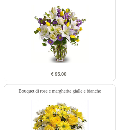
€ 95,00
Bouquet di rose e margherite gialle e bianche