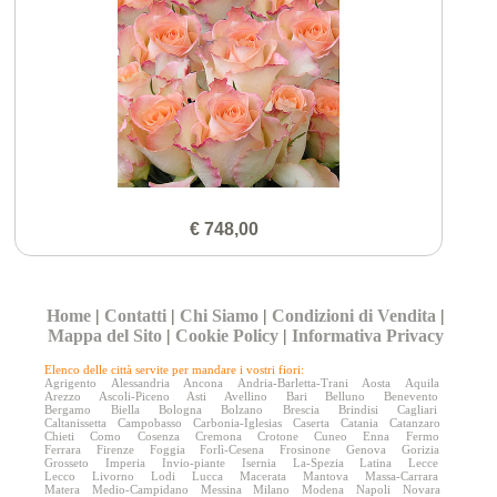
€ 748,00
Home
|
Contatti
|
Chi Siamo
|
Condizioni di Vendita
|
Mappa del Sito
|
Cookie Policy
|
Informativa Privacy
Elenco delle città servite per mandare i vostri fiori:
Agrigento
Alessandria
Ancona
Andria-Barletta-Trani
Aosta
Aquila
Arezzo
Ascoli-Piceno
Asti
Avellino
Bari
Belluno
Benevento
Bergamo
Biella
Bologna
Bolzano
Brescia
Brindisi
Cagliari
Caltanissetta
Campobasso
Carbonia-Iglesias
Caserta
Catania
Catanzaro
Chieti
Como
Cosenza
Cremona
Crotone
Cuneo
Enna
Fermo
Ferrara
Firenze
Foggia
Forlì-Cesena
Frosinone
Genova
Gorizia
Grosseto
Imperia
Invio-piante
Isernia
La-Spezia
Latina
Lecce
Lecco
Livorno
Lodi
Lucca
Macerata
Mantova
Massa-Carrara
Matera
Medio-Campidano
Messina
Milano
Modena
Napoli
Novara