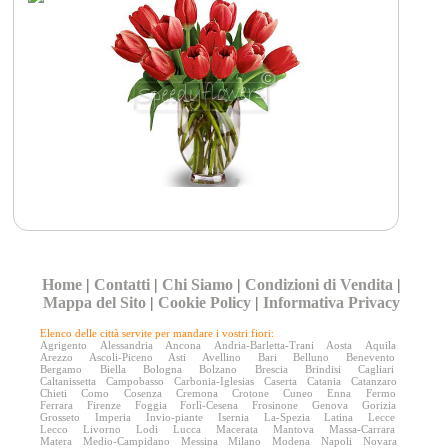
Home
|
Contatti
|
Chi Siamo
|
Condizioni di Vendita
|
Mappa del Sito
|
Cookie Policy
|
Informativa Privacy
Elenco delle città servite per mandare i vostri fiori:
Agrigento
Alessandria
Ancona
Andria-Barletta-Trani
Aosta
Aquila
Arezzo
Ascoli-Piceno
Asti
Avellino
Bari
Belluno
Benevento
Bergamo
Biella
Bologna
Bolzano
Brescia
Brindisi
Cagliari
Caltanissetta
Campobasso
Carbonia-Iglesias
Caserta
Catania
Catanzaro
Chieti
Como
Cosenza
Cremona
Crotone
Cuneo
Enna
Fermo
Ferrara
Firenze
Foggia
Forlì-Cesena
Frosinone
Genova
Gorizia
Grosseto
Imperia
Invio-piante
Isernia
La-Spezia
Latina
Lecce
Lecco
Livorno
Lodi
Lucca
Macerata
Mantova
Massa-Carrara
Matera
Medio-Campidano
Messina
Milano
Modena
Napoli
Novara