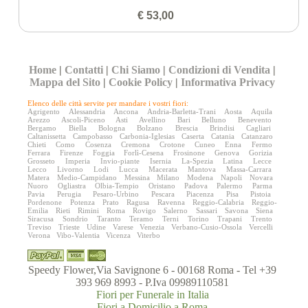
€ 53,00
Home
|
Contatti
|
Chi Siamo
|
Condizioni di Vendita
|
Mappa del Sito
|
Cookie Policy
|
Informativa Privacy
Elenco delle città servite per mandare i vostri fiori:
Agrigento
Alessandria
Ancona
Andria-Barletta-Trani
Aosta
Aquila
Arezzo
Ascoli-Piceno
Asti
Avellino
Bari
Belluno
Benevento
Bergamo
Biella
Bologna
Bolzano
Brescia
Brindisi
Cagliari
Caltanissetta
Campobasso
Carbonia-Iglesias
Caserta
Catania
Catanzaro
Chieti
Como
Cosenza
Cremona
Crotone
Cuneo
Enna
Fermo
Ferrara
Firenze
Foggia
Forlì-Cesena
Frosinone
Genova
Gorizia
Grosseto
Imperia
Invio-piante
Isernia
La-Spezia
Latina
Lecce
Lecco
Livorno
Lodi
Lucca
Macerata
Mantova
Massa-Carrara
Matera
Medio-Campidano
Messina
Milano
Modena
Napoli
Novara
Nuoro
Ogliastra
Olbia-Tempio
Oristano
Padova
Palermo
Parma
Pavia
Perugia
Pesaro-Urbino
Pescara
Piacenza
Pisa
Pistoia
Pordenone
Potenza
Prato
Ragusa
Ravenna
Reggio-Calabria
Reggio-
Emilia
Rieti
Rimini
Roma
Rovigo
Salerno
Sassari
Savona
Siena
Siracusa
Sondrio
Taranto
Teramo
Terni
Torino
Trapani
Trento
Treviso
Trieste
Udine
Varese
Venezia
Verbano-Cusio-Ossola
Vercelli
Verona
Vibo-Valentia
Vicenza
Viterbo
Speedy Flower,Via Savignone 6 - 00168 Roma - Tel +39
393 969 8993 - P.Iva 09989110581
Fiori per Funerale in Italia
Fiori a Domicilio a Roma