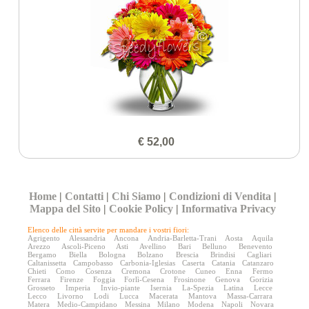
€ 52,00
Home
|
Contatti
|
Chi Siamo
|
Condizioni di Vendita
|
Mappa del Sito
|
Cookie Policy
|
Informativa Privacy
Elenco delle città servite per mandare i vostri fiori:
Agrigento
Alessandria
Ancona
Andria-Barletta-Trani
Aosta
Aquila
Arezzo
Ascoli-Piceno
Asti
Avellino
Bari
Belluno
Benevento
Bergamo
Biella
Bologna
Bolzano
Brescia
Brindisi
Cagliari
Caltanissetta
Campobasso
Carbonia-Iglesias
Caserta
Catania
Catanzaro
Chieti
Como
Cosenza
Cremona
Crotone
Cuneo
Enna
Fermo
Ferrara
Firenze
Foggia
Forlì-Cesena
Frosinone
Genova
Gorizia
Grosseto
Imperia
Invio-piante
Isernia
La-Spezia
Latina
Lecce
Lecco
Livorno
Lodi
Lucca
Macerata
Mantova
Massa-Carrara
Matera
Medio-Campidano
Messina
Milano
Modena
Napoli
Novara