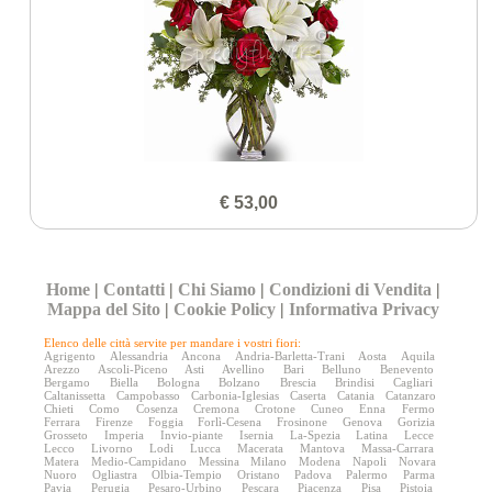
€ 53,00
Home
|
Contatti
|
Chi Siamo
|
Condizioni di Vendita
|
Mappa del Sito
|
Cookie Policy
|
Informativa Privacy
Elenco delle città servite per mandare i vostri fiori:
Agrigento
Alessandria
Ancona
Andria-Barletta-Trani
Aosta
Aquila
Arezzo
Ascoli-Piceno
Asti
Avellino
Bari
Belluno
Benevento
Bergamo
Biella
Bologna
Bolzano
Brescia
Brindisi
Cagliari
Caltanissetta
Campobasso
Carbonia-Iglesias
Caserta
Catania
Catanzaro
Chieti
Como
Cosenza
Cremona
Crotone
Cuneo
Enna
Fermo
Ferrara
Firenze
Foggia
Forlì-Cesena
Frosinone
Genova
Gorizia
Grosseto
Imperia
Invio-piante
Isernia
La-Spezia
Latina
Lecce
Lecco
Livorno
Lodi
Lucca
Macerata
Mantova
Massa-Carrara
Matera
Medio-Campidano
Messina
Milano
Modena
Napoli
Novara
Nuoro
Ogliastra
Olbia-Tempio
Oristano
Padova
Palermo
Parma
Pavia
Perugia
Pesaro-Urbino
Pescara
Piacenza
Pisa
Pistoia