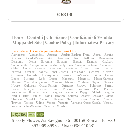
€ 53,00
Home
|
Contatti
|
Chi Siamo
|
Condizioni di Vendita
|
Mappa del Sito
|
Cookie Policy
|
Informativa Privacy
Elenco delle città servite per mandare i vostri fiori:
Agrigento
Alessandria
Ancona
Andria-Barletta-Trani
Aosta
Aquila
Arezzo
Ascoli-Piceno
Asti
Avellino
Bari
Belluno
Benevento
Bergamo
Biella
Bologna
Bolzano
Brescia
Brindisi
Cagliari
Caltanissetta
Campobasso
Carbonia-Iglesias
Caserta
Catania
Catanzaro
Chieti
Como
Cosenza
Cremona
Crotone
Cuneo
Enna
Fermo
Ferrara
Firenze
Foggia
Forlì-Cesena
Frosinone
Genova
Gorizia
Grosseto
Imperia
Invio-piante
Isernia
La-Spezia
Latina
Lecce
Lecco
Livorno
Lodi
Lucca
Macerata
Mantova
Massa-Carrara
Matera
Medio-Campidano
Messina
Milano
Modena
Napoli
Novara
Nuoro
Ogliastra
Olbia-Tempio
Oristano
Padova
Palermo
Parma
Pavia
Perugia
Pesaro-Urbino
Pescara
Piacenza
Pisa
Pistoia
Pordenone
Potenza
Prato
Ragusa
Ravenna
Reggio-Calabria
Reggio-
Emilia
Rieti
Rimini
Roma
Rovigo
Salerno
Sassari
Savona
Siena
Siracusa
Sondrio
Taranto
Teramo
Terni
Torino
Trapani
Trento
Treviso
Trieste
Udine
Varese
Venezia
Verbano-Cusio-Ossola
Vercelli
Verona
Vibo-Valentia
Vicenza
Viterbo
Speedy Flower,Via Savignone 6 - 00168 Roma - Tel +39
393 969 8993 - P.Iva 09989110581