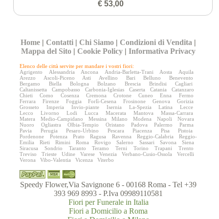
€ 53,00
Home
|
Contatti
|
Chi Siamo
|
Condizioni di Vendita
|
Mappa del Sito
|
Cookie Policy
|
Informativa Privacy
Elenco delle città servite per mandare i vostri fiori:
Agrigento
Alessandria
Ancona
Andria-Barletta-Trani
Aosta
Aquila
Arezzo
Ascoli-Piceno
Asti
Avellino
Bari
Belluno
Benevento
Bergamo
Biella
Bologna
Bolzano
Brescia
Brindisi
Cagliari
Caltanissetta
Campobasso
Carbonia-Iglesias
Caserta
Catania
Catanzaro
Chieti
Como
Cosenza
Cremona
Crotone
Cuneo
Enna
Fermo
Ferrara
Firenze
Foggia
Forlì-Cesena
Frosinone
Genova
Gorizia
Grosseto
Imperia
Invio-piante
Isernia
La-Spezia
Latina
Lecce
Lecco
Livorno
Lodi
Lucca
Macerata
Mantova
Massa-Carrara
Matera
Medio-Campidano
Messina
Milano
Modena
Napoli
Novara
Nuoro
Ogliastra
Olbia-Tempio
Oristano
Padova
Palermo
Parma
Pavia
Perugia
Pesaro-Urbino
Pescara
Piacenza
Pisa
Pistoia
Pordenone
Potenza
Prato
Ragusa
Ravenna
Reggio-Calabria
Reggio-
Emilia
Rieti
Rimini
Roma
Rovigo
Salerno
Sassari
Savona
Siena
Siracusa
Sondrio
Taranto
Teramo
Terni
Torino
Trapani
Trento
Treviso
Trieste
Udine
Varese
Venezia
Verbano-Cusio-Ossola
Vercelli
Verona
Vibo-Valentia
Vicenza
Viterbo
Speedy Flower,Via Savignone 6 - 00168 Roma - Tel +39
393 969 8993 - P.Iva 09989110581
Fiori per Funerale in Italia
Fiori a Domicilio a Roma