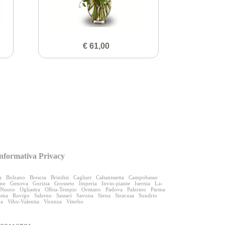
€ 61,00
nformativa Privacy
a
Bolzano
Brescia
Brindisi
Cagliari
Caltanissetta
Campobasso
one
Genova
Gorizia
Grosseto
Imperia
Invio-piante
Isernia
La-
Nuoro
Ogliastra
Olbia-Tempio
Oristano
Padova
Palermo
Parma
oma
Rovigo
Salerno
Sassari
Savona
Siena
Siracusa
Sondrio
na
Vibo-Valentia
Vicenza
Viterbo