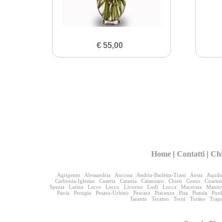
€ 55,00
Home
|
Contatti
|
Ch
Agrigento
Alessandria
Ancona
Andria-Barletta-Trani
Aosta
Aquila
Carbonia-Iglesias
Caserta
Catania
Catanzaro
Chieti
Como
Cosenz
Spezia
Latina
Lecce
Lecco
Livorno
Lodi
Lucca
Macerata
Manto
Pavia
Perugia
Pesaro-Urbino
Pescara
Piacenza
Pisa
Pistoia
Por
Taranto
Teramo
Terni
Torino
Trap