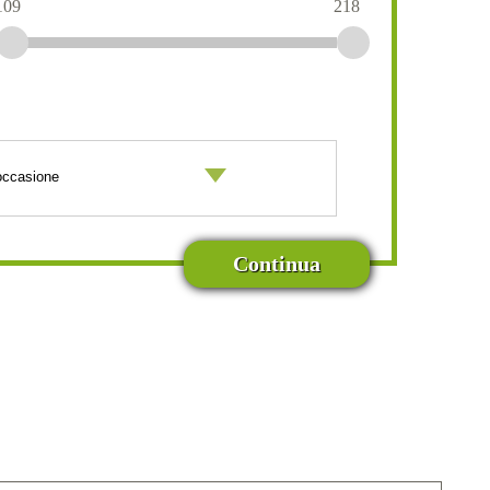
109
218
Continua