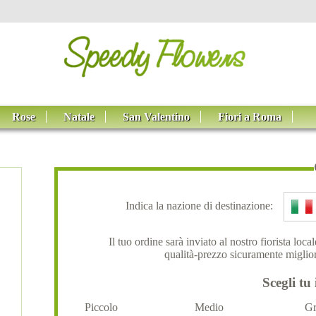
Rose
Natale
San Valentino
Fiori a Roma
Indica la nazione di destinazione:
Il tuo ordine sarà inviato al nostro fiorista loc
qualità-prezzo sicuramente miglior
Scegli tu 
Piccolo
Medio
Gr