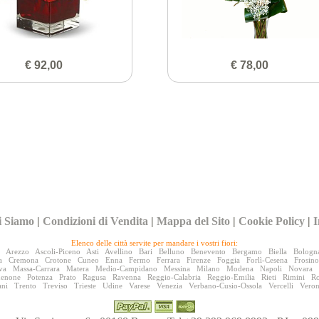
€ 92,00
€ 78,00
i Siamo
|
Condizioni di Vendita
|
Mappa del Sito
|
Cookie Policy
|
I
Elenco delle città servite per mandare i vostri fiori:
Arezzo
Ascoli-Piceno
Asti
Avellino
Bari
Belluno
Benevento
Bergamo
Biella
Bologn
a
Cremona
Crotone
Cuneo
Enna
Fermo
Ferrara
Firenze
Foggia
Forlì-Cesena
Frosin
va
Massa-Carrara
Matera
Medio-Campidano
Messina
Milano
Modena
Napoli
Novara
denone
Potenza
Prato
Ragusa
Ravenna
Reggio-Calabria
Reggio-Emilia
Rieti
Rimini
R
ani
Trento
Treviso
Trieste
Udine
Varese
Venezia
Verbano-Cusio-Ossola
Vercelli
Vero