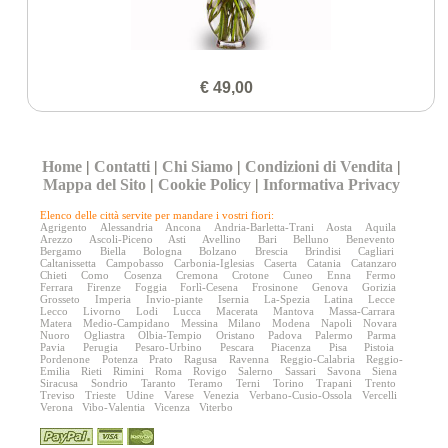
€ 49,00
Home
|
Contatti
|
Chi Siamo
|
Condizioni di Vendita
|
Mappa del Sito
|
Cookie Policy
|
Informativa Privacy
Elenco delle città servite per mandare i vostri fiori:
Agrigento
Alessandria
Ancona
Andria-Barletta-Trani
Aosta
Aquila
Arezzo
Ascoli-Piceno
Asti
Avellino
Bari
Belluno
Benevento
Bergamo
Biella
Bologna
Bolzano
Brescia
Brindisi
Cagliari
Caltanissetta
Campobasso
Carbonia-Iglesias
Caserta
Catania
Catanzaro
Chieti
Como
Cosenza
Cremona
Crotone
Cuneo
Enna
Fermo
Ferrara
Firenze
Foggia
Forlì-Cesena
Frosinone
Genova
Gorizia
Grosseto
Imperia
Invio-piante
Isernia
La-Spezia
Latina
Lecce
Lecco
Livorno
Lodi
Lucca
Macerata
Mantova
Massa-Carrara
Matera
Medio-Campidano
Messina
Milano
Modena
Napoli
Novara
Nuoro
Ogliastra
Olbia-Tempio
Oristano
Padova
Palermo
Parma
Pavia
Perugia
Pesaro-Urbino
Pescara
Piacenza
Pisa
Pistoia
Pordenone
Potenza
Prato
Ragusa
Ravenna
Reggio-Calabria
Reggio-
Emilia
Rieti
Rimini
Roma
Rovigo
Salerno
Sassari
Savona
Siena
Siracusa
Sondrio
Taranto
Teramo
Terni
Torino
Trapani
Trento
Treviso
Trieste
Udine
Varese
Venezia
Verbano-Cusio-Ossola
Vercelli
Verona
Vibo-Valentia
Vicenza
Viterbo