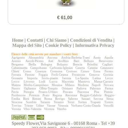
€ 61,00
Home
|
Contatti
|
Chi Siamo
|
Condizioni di Vendita
|
Mappa del Sito
|
Cookie Policy
|
Informativa Privacy
Elenco delle città servite per mandare i vostri fiori:
Agrigento
Alessandria
Ancona
Andria-Barletta-Trani
Aosta
Aquila
Arezzo
Ascoli-Piceno
Asti
Avellino
Bari
Belluno
Benevento
Bergamo
Biella
Bologna
Bolzano
Brescia
Brindisi
Cagliari
Caltanissetta
Campobasso
Carbonia-Iglesias
Caserta
Catania
Catanzaro
Chieti
Como
Cosenza
Cremona
Crotone
Cuneo
Enna
Fermo
Ferrara
Firenze
Foggia
Forlì-Cesena
Frosinone
Genova
Gorizia
Grosseto
Imperia
Invio-piante
Isernia
La-Spezia
Latina
Lecce
Lecco
Livorno
Lodi
Lucca
Macerata
Mantova
Massa-Carrara
Matera
Medio-Campidano
Messina
Milano
Modena
Napoli
Novara
Nuoro
Ogliastra
Olbia-Tempio
Oristano
Padova
Palermo
Parma
Pavia
Perugia
Pesaro-Urbino
Pescara
Piacenza
Pisa
Pistoia
Pordenone
Potenza
Prato
Ragusa
Ravenna
Reggio-Calabria
Reggio-
Emilia
Rieti
Rimini
Roma
Rovigo
Salerno
Sassari
Savona
Siena
Siracusa
Sondrio
Taranto
Teramo
Terni
Torino
Trapani
Trento
Treviso
Trieste
Udine
Varese
Venezia
Verbano-Cusio-Ossola
Vercelli
Verona
Vibo-Valentia
Vicenza
Viterbo
Speedy Flower,Via Savignone 6 - 00168 Roma - Tel +39