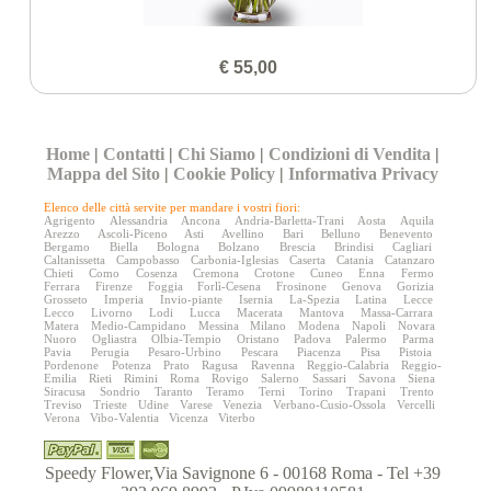
€ 55,00
Home
|
Contatti
|
Chi Siamo
|
Condizioni di Vendita
|
Mappa del Sito
|
Cookie Policy
|
Informativa Privacy
Elenco delle città servite per mandare i vostri fiori:
Agrigento
Alessandria
Ancona
Andria-Barletta-Trani
Aosta
Aquila
Arezzo
Ascoli-Piceno
Asti
Avellino
Bari
Belluno
Benevento
Bergamo
Biella
Bologna
Bolzano
Brescia
Brindisi
Cagliari
Caltanissetta
Campobasso
Carbonia-Iglesias
Caserta
Catania
Catanzaro
Chieti
Como
Cosenza
Cremona
Crotone
Cuneo
Enna
Fermo
Ferrara
Firenze
Foggia
Forlì-Cesena
Frosinone
Genova
Gorizia
Grosseto
Imperia
Invio-piante
Isernia
La-Spezia
Latina
Lecce
Lecco
Livorno
Lodi
Lucca
Macerata
Mantova
Massa-Carrara
Matera
Medio-Campidano
Messina
Milano
Modena
Napoli
Novara
Nuoro
Ogliastra
Olbia-Tempio
Oristano
Padova
Palermo
Parma
Pavia
Perugia
Pesaro-Urbino
Pescara
Piacenza
Pisa
Pistoia
Pordenone
Potenza
Prato
Ragusa
Ravenna
Reggio-Calabria
Reggio-
Emilia
Rieti
Rimini
Roma
Rovigo
Salerno
Sassari
Savona
Siena
Siracusa
Sondrio
Taranto
Teramo
Terni
Torino
Trapani
Trento
Treviso
Trieste
Udine
Varese
Venezia
Verbano-Cusio-Ossola
Vercelli
Verona
Vibo-Valentia
Vicenza
Viterbo
Speedy Flower,Via Savignone 6 - 00168 Roma - Tel +39