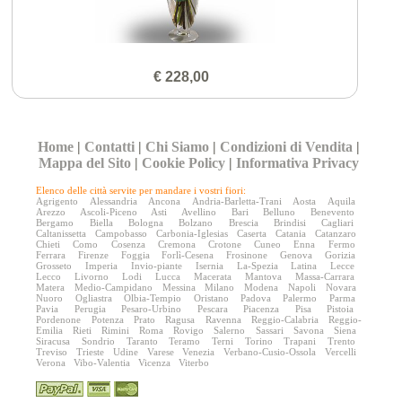
€ 228,00
Home
|
Contatti
|
Chi Siamo
|
Condizioni di Vendita
|
Mappa del Sito
|
Cookie Policy
|
Informativa Privacy
Elenco delle città servite per mandare i vostri fiori:
Agrigento
Alessandria
Ancona
Andria-Barletta-Trani
Aosta
Aquila
Arezzo
Ascoli-Piceno
Asti
Avellino
Bari
Belluno
Benevento
Bergamo
Biella
Bologna
Bolzano
Brescia
Brindisi
Cagliari
Caltanissetta
Campobasso
Carbonia-Iglesias
Caserta
Catania
Catanzaro
Chieti
Como
Cosenza
Cremona
Crotone
Cuneo
Enna
Fermo
Ferrara
Firenze
Foggia
Forlì-Cesena
Frosinone
Genova
Gorizia
Grosseto
Imperia
Invio-piante
Isernia
La-Spezia
Latina
Lecce
Lecco
Livorno
Lodi
Lucca
Macerata
Mantova
Massa-Carrara
Matera
Medio-Campidano
Messina
Milano
Modena
Napoli
Novara
Nuoro
Ogliastra
Olbia-Tempio
Oristano
Padova
Palermo
Parma
Pavia
Perugia
Pesaro-Urbino
Pescara
Piacenza
Pisa
Pistoia
Pordenone
Potenza
Prato
Ragusa
Ravenna
Reggio-Calabria
Reggio-
Emilia
Rieti
Rimini
Roma
Rovigo
Salerno
Sassari
Savona
Siena
Siracusa
Sondrio
Taranto
Teramo
Terni
Torino
Trapani
Trento
Treviso
Trieste
Udine
Varese
Venezia
Verbano-Cusio-Ossola
Vercelli
Verona
Vibo-Valentia
Vicenza
Viterbo