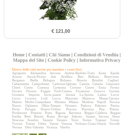
€ 121,00
Home
|
Contatti
|
Chi Siamo
|
Condizioni di Vendita
|
Mappa del Sito
|
Cookie Policy
|
Informativa Privacy
Elenco delle città servite per mandare i vostri fiori:
Agrigento
Alessandria
Ancona
Andria-Barletta-Trani
Aosta
Aquila
Arezzo
Ascoli-Piceno
Asti
Avellino
Bari
Belluno
Benevento
Bergamo
Biella
Bologna
Bolzano
Brescia
Brindisi
Cagliari
Caltanissetta
Campobasso
Carbonia-Iglesias
Caserta
Catania
Catanzaro
Chieti
Como
Cosenza
Cremona
Crotone
Cuneo
Enna
Fermo
Ferrara
Firenze
Foggia
Forlì-Cesena
Frosinone
Genova
Gorizia
Grosseto
Imperia
Invio-piante
Isernia
La-Spezia
Latina
Lecce
Lecco
Livorno
Lodi
Lucca
Macerata
Mantova
Massa-Carrara
Matera
Medio-Campidano
Messina
Milano
Modena
Napoli
Novara
Nuoro
Ogliastra
Olbia-Tempio
Oristano
Padova
Palermo
Parma
Pavia
Perugia
Pesaro-Urbino
Pescara
Piacenza
Pisa
Pistoia
Pordenone
Potenza
Prato
Ragusa
Ravenna
Reggio-Calabria
Reggio-
Emilia
Rieti
Rimini
Roma
Rovigo
Salerno
Sassari
Savona
Siena
Siracusa
Sondrio
Taranto
Teramo
Terni
Torino
Trapani
Trento
Treviso
Trieste
Udine
Varese
Venezia
Verbano-Cusio-Ossola
Vercelli
Verona
Vibo-Valentia
Vicenza
Viterbo