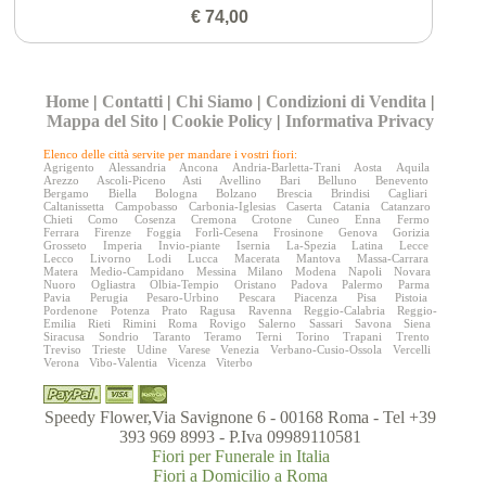
€ 74,00
Home
|
Contatti
|
Chi Siamo
|
Condizioni di Vendita
|
Mappa del Sito
|
Cookie Policy
|
Informativa Privacy
Elenco delle città servite per mandare i vostri fiori:
Agrigento
Alessandria
Ancona
Andria-Barletta-Trani
Aosta
Aquila
Arezzo
Ascoli-Piceno
Asti
Avellino
Bari
Belluno
Benevento
Bergamo
Biella
Bologna
Bolzano
Brescia
Brindisi
Cagliari
Caltanissetta
Campobasso
Carbonia-Iglesias
Caserta
Catania
Catanzaro
Chieti
Como
Cosenza
Cremona
Crotone
Cuneo
Enna
Fermo
Ferrara
Firenze
Foggia
Forlì-Cesena
Frosinone
Genova
Gorizia
Grosseto
Imperia
Invio-piante
Isernia
La-Spezia
Latina
Lecce
Lecco
Livorno
Lodi
Lucca
Macerata
Mantova
Massa-Carrara
Matera
Medio-Campidano
Messina
Milano
Modena
Napoli
Novara
Nuoro
Ogliastra
Olbia-Tempio
Oristano
Padova
Palermo
Parma
Pavia
Perugia
Pesaro-Urbino
Pescara
Piacenza
Pisa
Pistoia
Pordenone
Potenza
Prato
Ragusa
Ravenna
Reggio-Calabria
Reggio-
Emilia
Rieti
Rimini
Roma
Rovigo
Salerno
Sassari
Savona
Siena
Siracusa
Sondrio
Taranto
Teramo
Terni
Torino
Trapani
Trento
Treviso
Trieste
Udine
Varese
Venezia
Verbano-Cusio-Ossola
Vercelli
Verona
Vibo-Valentia
Vicenza
Viterbo
Speedy Flower,Via Savignone 6 - 00168 Roma - Tel +39
393 969 8993 - P.Iva 09989110581
Fiori per Funerale in Italia
Fiori a Domicilio a Roma