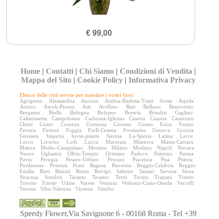
€ 99,00
Home
|
Contatti
|
Chi Siamo
|
Condizioni di Vendita
|
Mappa del Sito
|
Cookie Policy
|
Informativa Privacy
Elenco delle città servite per mandare i vostri fiori:
Agrigento
Alessandria
Ancona
Andria-Barletta-Trani
Aosta
Aquila
Arezzo
Ascoli-Piceno
Asti
Avellino
Bari
Belluno
Benevento
Bergamo
Biella
Bologna
Bolzano
Brescia
Brindisi
Cagliari
Caltanissetta
Campobasso
Carbonia-Iglesias
Caserta
Catania
Catanzaro
Chieti
Como
Cosenza
Cremona
Crotone
Cuneo
Enna
Fermo
Ferrara
Firenze
Foggia
Forlì-Cesena
Frosinone
Genova
Gorizia
Grosseto
Imperia
Invio-piante
Isernia
La-Spezia
Latina
Lecce
Lecco
Livorno
Lodi
Lucca
Macerata
Mantova
Massa-Carrara
Matera
Medio-Campidano
Messina
Milano
Modena
Napoli
Novara
Nuoro
Ogliastra
Olbia-Tempio
Oristano
Padova
Palermo
Parma
Pavia
Perugia
Pesaro-Urbino
Pescara
Piacenza
Pisa
Pistoia
Pordenone
Potenza
Prato
Ragusa
Ravenna
Reggio-Calabria
Reggio-
Emilia
Rieti
Rimini
Roma
Rovigo
Salerno
Sassari
Savona
Siena
Siracusa
Sondrio
Taranto
Teramo
Terni
Torino
Trapani
Trento
Treviso
Trieste
Udine
Varese
Venezia
Verbano-Cusio-Ossola
Vercelli
Verona
Vibo-Valentia
Vicenza
Viterbo
Speedy Flower,Via Savignone 6 - 00168 Roma - Tel +39