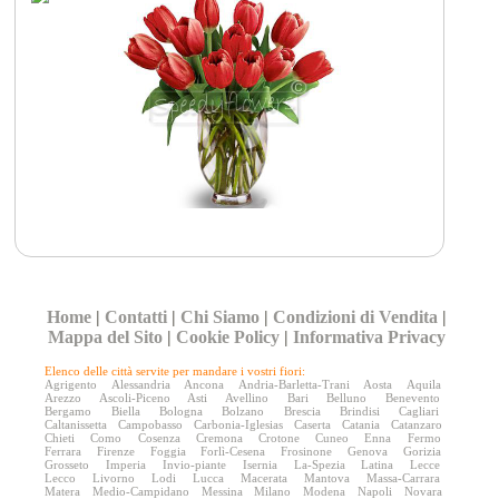
Home
|
Contatti
|
Chi Siamo
|
Condizioni di Vendita
|
Mappa del Sito
|
Cookie Policy
|
Informativa Privacy
Elenco delle città servite per mandare i vostri fiori:
Agrigento
Alessandria
Ancona
Andria-Barletta-Trani
Aosta
Aquila
Arezzo
Ascoli-Piceno
Asti
Avellino
Bari
Belluno
Benevento
Bergamo
Biella
Bologna
Bolzano
Brescia
Brindisi
Cagliari
Caltanissetta
Campobasso
Carbonia-Iglesias
Caserta
Catania
Catanzaro
Chieti
Como
Cosenza
Cremona
Crotone
Cuneo
Enna
Fermo
Ferrara
Firenze
Foggia
Forlì-Cesena
Frosinone
Genova
Gorizia
Grosseto
Imperia
Invio-piante
Isernia
La-Spezia
Latina
Lecce
Lecco
Livorno
Lodi
Lucca
Macerata
Mantova
Massa-Carrara
Matera
Medio-Campidano
Messina
Milano
Modena
Napoli
Novara