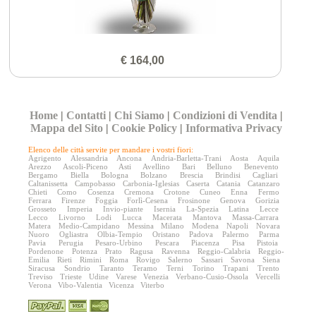
€ 164,00
Home
|
Contatti
|
Chi Siamo
|
Condizioni di Vendita
|
Mappa del Sito
|
Cookie Policy
|
Informativa Privacy
Elenco delle città servite per mandare i vostri fiori:
Agrigento
Alessandria
Ancona
Andria-Barletta-Trani
Aosta
Aquila
Arezzo
Ascoli-Piceno
Asti
Avellino
Bari
Belluno
Benevento
Bergamo
Biella
Bologna
Bolzano
Brescia
Brindisi
Cagliari
Caltanissetta
Campobasso
Carbonia-Iglesias
Caserta
Catania
Catanzaro
Chieti
Como
Cosenza
Cremona
Crotone
Cuneo
Enna
Fermo
Ferrara
Firenze
Foggia
Forlì-Cesena
Frosinone
Genova
Gorizia
Grosseto
Imperia
Invio-piante
Isernia
La-Spezia
Latina
Lecce
Lecco
Livorno
Lodi
Lucca
Macerata
Mantova
Massa-Carrara
Matera
Medio-Campidano
Messina
Milano
Modena
Napoli
Novara
Nuoro
Ogliastra
Olbia-Tempio
Oristano
Padova
Palermo
Parma
Pavia
Perugia
Pesaro-Urbino
Pescara
Piacenza
Pisa
Pistoia
Pordenone
Potenza
Prato
Ragusa
Ravenna
Reggio-Calabria
Reggio-
Emilia
Rieti
Rimini
Roma
Rovigo
Salerno
Sassari
Savona
Siena
Siracusa
Sondrio
Taranto
Teramo
Terni
Torino
Trapani
Trento
Treviso
Trieste
Udine
Varese
Venezia
Verbano-Cusio-Ossola
Vercelli
Verona
Vibo-Valentia
Vicenza
Viterbo