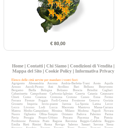
€ 80,00
Home
|
Contatti
|
Chi Siamo
|
Condizioni di Vendita
|
Mappa del Sito
|
Cookie Policy
|
Informativa Privacy
Elenco delle città servite per mandare i vostri fiori:
Agrigento
Alessandria
Ancona
Andria-Barletta-Trani
Aosta
Aquila
Arezzo
Ascoli-Piceno
Asti
Avellino
Bari
Belluno
Benevento
Bergamo
Biella
Bologna
Bolzano
Brescia
Brindisi
Cagliari
Caltanissetta
Campobasso
Carbonia-Iglesias
Caserta
Catania
Catanzaro
Chieti
Como
Cosenza
Cremona
Crotone
Cuneo
Enna
Fermo
Ferrara
Firenze
Foggia
Forlì-Cesena
Frosinone
Genova
Gorizia
Grosseto
Imperia
Invio-piante
Isernia
La-Spezia
Latina
Lecce
Lecco
Livorno
Lodi
Lucca
Macerata
Mantova
Massa-Carrara
Matera
Medio-Campidano
Messina
Milano
Modena
Napoli
Novara
Nuoro
Ogliastra
Olbia-Tempio
Oristano
Padova
Palermo
Parma
Pavia
Perugia
Pesaro-Urbino
Pescara
Piacenza
Pisa
Pistoia
Pordenone
Potenza
Prato
Ragusa
Ravenna
Reggio-Calabria
Reggio-
Emilia
Rieti
Rimini
Roma
Rovigo
Salerno
Sassari
Savona
Siena
Siracusa
Sondrio
Taranto
Teramo
Terni
Torino
Trapani
Trento