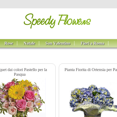
Rose
Natale
San Valentino
Fiori a Roma
uet dai colori Pastello per la
Pianta Fiorita di Ortensia per P
Pasqua