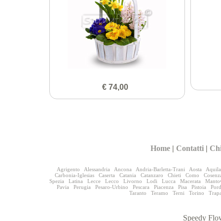
€ 74,00
Home
|
Contatti
|
Ch
Agrigento
Alessandria
Ancona
Andria-Barletta-Trani
Aosta
Aquila
Carbonia-Iglesias
Caserta
Catania
Catanzaro
Chieti
Como
Cosenz
Spezia
Latina
Lecce
Lecco
Livorno
Lodi
Lucca
Macerata
Manto
Pavia
Perugia
Pesaro-Urbino
Pescara
Piacenza
Pisa
Pistoia
Por
Taranto
Teramo
Terni
Torino
Trap
Speedy Flow