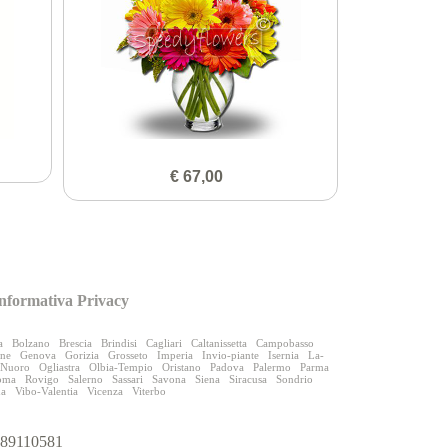
€ 67,00
nformativa Privacy
a
Bolzano
Brescia
Brindisi
Cagliari
Caltanissetta
Campobasso
one
Genova
Gorizia
Grosseto
Imperia
Invio-piante
Isernia
La-
Nuoro
Ogliastra
Olbia-Tempio
Oristano
Padova
Palermo
Parma
oma
Rovigo
Salerno
Sassari
Savona
Siena
Siracusa
Sondrio
na
Vibo-Valentia
Vicenza
Viterbo
9989110581