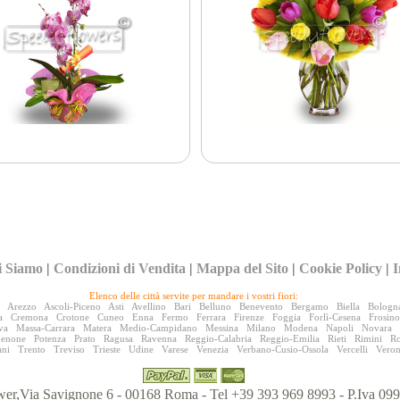
i Siamo
|
Condizioni di Vendita
|
Mappa del Sito
|
Cookie Policy
|
I
Elenco delle città servite per mandare i vostri fiori:
Arezzo
Ascoli-Piceno
Asti
Avellino
Bari
Belluno
Benevento
Bergamo
Biella
Bologn
a
Cremona
Crotone
Cuneo
Enna
Fermo
Ferrara
Firenze
Foggia
Forlì-Cesena
Frosin
va
Massa-Carrara
Matera
Medio-Campidano
Messina
Milano
Modena
Napoli
Novara
denone
Potenza
Prato
Ragusa
Ravenna
Reggio-Calabria
Reggio-Emilia
Rieti
Rimini
R
ani
Trento
Treviso
Trieste
Udine
Varese
Venezia
Verbano-Cusio-Ossola
Vercelli
Vero
er,Via Savignone 6 - 00168 Roma - Tel +39 393 969 8993 - P.Iva 0