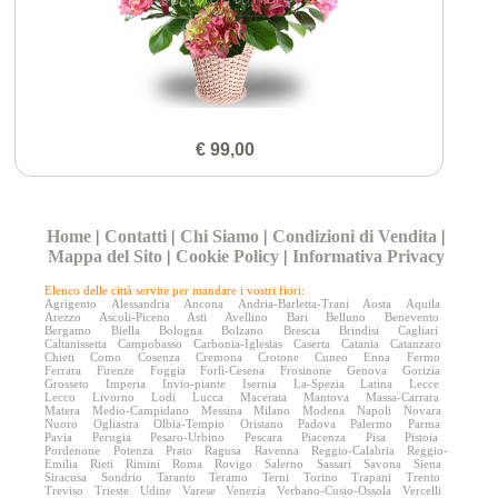
€ 99,00
Home
|
Contatti
|
Chi Siamo
|
Condizioni di Vendita
|
Mappa del Sito
|
Cookie Policy
|
Informativa Privacy
Elenco delle città servite per mandare i vostri fiori:
Agrigento
Alessandria
Ancona
Andria-Barletta-Trani
Aosta
Aquila
Arezzo
Ascoli-Piceno
Asti
Avellino
Bari
Belluno
Benevento
Bergamo
Biella
Bologna
Bolzano
Brescia
Brindisi
Cagliari
Caltanissetta
Campobasso
Carbonia-Iglesias
Caserta
Catania
Catanzaro
Chieti
Como
Cosenza
Cremona
Crotone
Cuneo
Enna
Fermo
Ferrara
Firenze
Foggia
Forlì-Cesena
Frosinone
Genova
Gorizia
Grosseto
Imperia
Invio-piante
Isernia
La-Spezia
Latina
Lecce
Lecco
Livorno
Lodi
Lucca
Macerata
Mantova
Massa-Carrara
Matera
Medio-Campidano
Messina
Milano
Modena
Napoli
Novara
Nuoro
Ogliastra
Olbia-Tempio
Oristano
Padova
Palermo
Parma
Pavia
Perugia
Pesaro-Urbino
Pescara
Piacenza
Pisa
Pistoia
Pordenone
Potenza
Prato
Ragusa
Ravenna
Reggio-Calabria
Reggio-
Emilia
Rieti
Rimini
Roma
Rovigo
Salerno
Sassari
Savona
Siena
Siracusa
Sondrio
Taranto
Teramo
Terni
Torino
Trapani
Trento
Treviso
Trieste
Udine
Varese
Venezia
Verbano-Cusio-Ossola
Vercelli