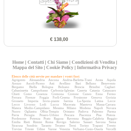
€ 138,00
Home
|
Contatti
|
Chi Siamo
|
Condizioni di Vendita
|
Mappa del Sito
|
Cookie Policy
|
Informativa Privacy
Elenco delle città servite per mandare i vostri fiori:
Agrigento
Alessandria
Ancona
Andria-Barletta-Trani
Aosta
Aquila
Arezzo
Ascoli-Piceno
Asti
Avellino
Bari
Belluno
Benevento
Bergamo
Biella
Bologna
Bolzano
Brescia
Brindisi
Cagliari
Caltanissetta
Campobasso
Carbonia-Iglesias
Caserta
Catania
Catanzaro
Chieti
Como
Cosenza
Cremona
Crotone
Cuneo
Enna
Fermo
Ferrara
Firenze
Foggia
Forlì-Cesena
Frosinone
Genova
Gorizia
Grosseto
Imperia
Invio-piante
Isernia
La-Spezia
Latina
Lecce
Lecco
Livorno
Lodi
Lucca
Macerata
Mantova
Massa-Carrara
Matera
Medio-Campidano
Messina
Milano
Modena
Napoli
Novara
Nuoro
Ogliastra
Olbia-Tempio
Oristano
Padova
Palermo
Parma
Pavia
Perugia
Pesaro-Urbino
Pescara
Piacenza
Pisa
Pistoia
Pordenone
Potenza
Prato
Ragusa
Ravenna
Reggio-Calabria
Reggio-
Emilia
Rieti
Rimini
Roma
Rovigo
Salerno
Sassari
Savona
Siena
Siracusa
Sondrio
Taranto
Teramo
Terni
Torino
Trapani
Trento
Treviso
Trieste
Udine
Varese
Venezia
Verbano-Cusio-Ossola
Vercelli