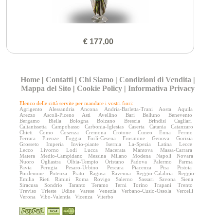
€ 177,00
Home
|
Contatti
|
Chi Siamo
|
Condizioni di Vendita
|
Mappa del Sito
|
Cookie Policy
|
Informativa Privacy
Elenco delle città servite per mandare i vostri fiori:
Agrigento
Alessandria
Ancona
Andria-Barletta-Trani
Aosta
Aquila
Arezzo
Ascoli-Piceno
Asti
Avellino
Bari
Belluno
Benevento
Bergamo
Biella
Bologna
Bolzano
Brescia
Brindisi
Cagliari
Caltanissetta
Campobasso
Carbonia-Iglesias
Caserta
Catania
Catanzaro
Chieti
Como
Cosenza
Cremona
Crotone
Cuneo
Enna
Fermo
Ferrara
Firenze
Foggia
Forlì-Cesena
Frosinone
Genova
Gorizia
Grosseto
Imperia
Invio-piante
Isernia
La-Spezia
Latina
Lecce
Lecco
Livorno
Lodi
Lucca
Macerata
Mantova
Massa-Carrara
Matera
Medio-Campidano
Messina
Milano
Modena
Napoli
Novara
Nuoro
Ogliastra
Olbia-Tempio
Oristano
Padova
Palermo
Parma
Pavia
Perugia
Pesaro-Urbino
Pescara
Piacenza
Pisa
Pistoia
Pordenone
Potenza
Prato
Ragusa
Ravenna
Reggio-Calabria
Reggio-
Emilia
Rieti
Rimini
Roma
Rovigo
Salerno
Sassari
Savona
Siena
Siracusa
Sondrio
Taranto
Teramo
Terni
Torino
Trapani
Trento
Treviso
Trieste
Udine
Varese
Venezia
Verbano-Cusio-Ossola
Vercelli
Verona
Vibo-Valentia
Vicenza
Viterbo