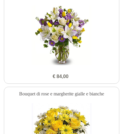
€ 84,00
Bouquet di rose e margherite gialle e bianche