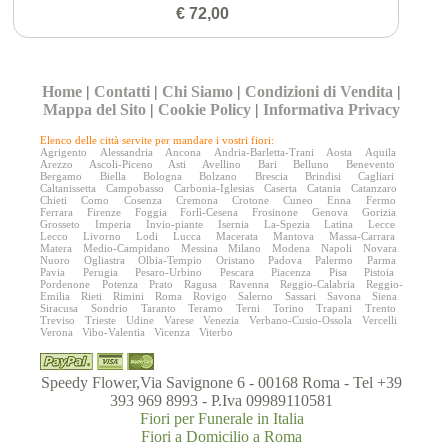
€ 72,00
Home
|
Contatti
|
Chi Siamo
|
Condizioni di Vendita
|
Mappa del Sito
|
Cookie Policy
|
Informativa Privacy
Elenco delle città servite per mandare i vostri fiori:
Agrigento
Alessandria
Ancona
Andria-Barletta-Trani
Aosta
Aquila
Arezzo
Ascoli-Piceno
Asti
Avellino
Bari
Belluno
Benevento
Bergamo
Biella
Bologna
Bolzano
Brescia
Brindisi
Cagliari
Caltanissetta
Campobasso
Carbonia-Iglesias
Caserta
Catania
Catanzaro
Chieti
Como
Cosenza
Cremona
Crotone
Cuneo
Enna
Fermo
Ferrara
Firenze
Foggia
Forlì-Cesena
Frosinone
Genova
Gorizia
Grosseto
Imperia
Invio-piante
Isernia
La-Spezia
Latina
Lecce
Lecco
Livorno
Lodi
Lucca
Macerata
Mantova
Massa-Carrara
Matera
Medio-Campidano
Messina
Milano
Modena
Napoli
Novara
Nuoro
Ogliastra
Olbia-Tempio
Oristano
Padova
Palermo
Parma
Pavia
Perugia
Pesaro-Urbino
Pescara
Piacenza
Pisa
Pistoia
Pordenone
Potenza
Prato
Ragusa
Ravenna
Reggio-Calabria
Reggio-
Emilia
Rieti
Rimini
Roma
Rovigo
Salerno
Sassari
Savona
Siena
Siracusa
Sondrio
Taranto
Teramo
Terni
Torino
Trapani
Trento
Treviso
Trieste
Udine
Varese
Venezia
Verbano-Cusio-Ossola
Vercelli
Verona
Vibo-Valentia
Vicenza
Viterbo
Speedy Flower,Via Savignone 6 - 00168 Roma - Tel +39
393 969 8993 - P.Iva 09989110581
Fiori per Funerale in Italia
Fiori a Domicilio a Roma