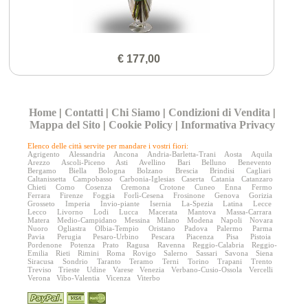
€ 177,00
Home
|
Contatti
|
Chi Siamo
|
Condizioni di Vendita
|
Mappa del Sito
|
Cookie Policy
|
Informativa Privacy
Elenco delle città servite per mandare i vostri fiori:
Agrigento
Alessandria
Ancona
Andria-Barletta-Trani
Aosta
Aquila
Arezzo
Ascoli-Piceno
Asti
Avellino
Bari
Belluno
Benevento
Bergamo
Biella
Bologna
Bolzano
Brescia
Brindisi
Cagliari
Caltanissetta
Campobasso
Carbonia-Iglesias
Caserta
Catania
Catanzaro
Chieti
Como
Cosenza
Cremona
Crotone
Cuneo
Enna
Fermo
Ferrara
Firenze
Foggia
Forlì-Cesena
Frosinone
Genova
Gorizia
Grosseto
Imperia
Invio-piante
Isernia
La-Spezia
Latina
Lecce
Lecco
Livorno
Lodi
Lucca
Macerata
Mantova
Massa-Carrara
Matera
Medio-Campidano
Messina
Milano
Modena
Napoli
Novara
Nuoro
Ogliastra
Olbia-Tempio
Oristano
Padova
Palermo
Parma
Pavia
Perugia
Pesaro-Urbino
Pescara
Piacenza
Pisa
Pistoia
Pordenone
Potenza
Prato
Ragusa
Ravenna
Reggio-Calabria
Reggio-
Emilia
Rieti
Rimini
Roma
Rovigo
Salerno
Sassari
Savona
Siena
Siracusa
Sondrio
Taranto
Teramo
Terni
Torino
Trapani
Trento
Treviso
Trieste
Udine
Varese
Venezia
Verbano-Cusio-Ossola
Vercelli
Verona
Vibo-Valentia
Vicenza
Viterbo