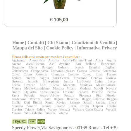
€ 105,00
Home
|
Contatti
|
Chi Siamo
|
Condizioni di Vendita
|
Mappa del Sito
|
Cookie Policy
|
Informativa Privacy
Elenco delle città servite per mandare i vostri fiori:
Agrigento
Alessandria
Ancona
Andria-Barletta-Trani
Aosta
Aquila
Arezzo
Ascoli-Piceno
Asti
Avellino
Bari
Belluno
Benevento
Bergamo
Biella
Bologna
Bolzano
Brescia
Brindisi
Cagliari
Caltanissetta
Campobasso
Carbonia-Iglesias
Caserta
Catania
Catanzaro
Chieti
Como
Cosenza
Cremona
Crotone
Cuneo
Enna
Fermo
Ferrara
Firenze
Foggia
Forlì-Cesena
Frosinone
Genova
Gorizia
Grosseto
Imperia
Invio-piante
Isernia
La-Spezia
Latina
Lecce
Lecco
Livorno
Lodi
Lucca
Macerata
Mantova
Massa-Carrara
Matera
Medio-Campidano
Messina
Milano
Modena
Napoli
Novara
Nuoro
Ogliastra
Olbia-Tempio
Oristano
Padova
Palermo
Parma
Pavia
Perugia
Pesaro-Urbino
Pescara
Piacenza
Pisa
Pistoia
Pordenone
Potenza
Prato
Ragusa
Ravenna
Reggio-Calabria
Reggio-
Emilia
Rieti
Rimini
Roma
Rovigo
Salerno
Sassari
Savona
Siena
Siracusa
Sondrio
Taranto
Teramo
Terni
Torino
Trapani
Trento
Treviso
Trieste
Udine
Varese
Venezia
Verbano-Cusio-Ossola
Vercelli
Verona
Vibo-Valentia
Vicenza
Viterbo
Speedy Flower,Via Savignone 6 - 00168 Roma - Tel +39