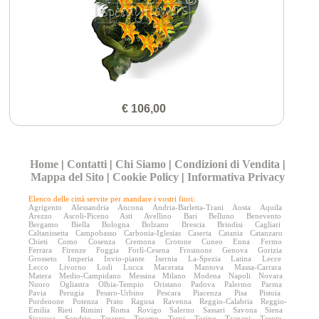
€ 106,00
Home
|
Contatti
|
Chi Siamo
|
Condizioni di Vendita
|
Mappa del Sito
|
Cookie Policy
|
Informativa Privacy
Elenco delle città servite per mandare i vostri fiori:
Agrigento
Alessandria
Ancona
Andria-Barletta-Trani
Aosta
Aquila
Arezzo
Ascoli-Piceno
Asti
Avellino
Bari
Belluno
Benevento
Bergamo
Biella
Bologna
Bolzano
Brescia
Brindisi
Cagliari
Caltanissetta
Campobasso
Carbonia-Iglesias
Caserta
Catania
Catanzaro
Chieti
Como
Cosenza
Cremona
Crotone
Cuneo
Enna
Fermo
Ferrara
Firenze
Foggia
Forlì-Cesena
Frosinone
Genova
Gorizia
Grosseto
Imperia
Invio-piante
Isernia
La-Spezia
Latina
Lecce
Lecco
Livorno
Lodi
Lucca
Macerata
Mantova
Massa-Carrara
Matera
Medio-Campidano
Messina
Milano
Modena
Napoli
Novara
Nuoro
Ogliastra
Olbia-Tempio
Oristano
Padova
Palermo
Parma
Pavia
Perugia
Pesaro-Urbino
Pescara
Piacenza
Pisa
Pistoia
Pordenone
Potenza
Prato
Ragusa
Ravenna
Reggio-Calabria
Reggio-
Emilia
Rieti
Rimini
Roma
Rovigo
Salerno
Sassari
Savona
Siena
Siracusa
Sondrio
Taranto
Teramo
Terni
Torino
Trapani
Trento