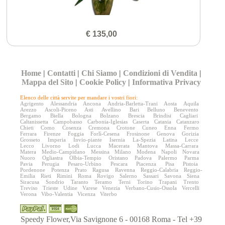
€ 135,00
Home
|
Contatti
|
Chi Siamo
|
Condizioni di Vendita
|
Mappa del Sito
|
Cookie Policy
|
Informativa Privacy
Elenco delle città servite per mandare i vostri fiori:
Agrigento
Alessandria
Ancona
Andria-Barletta-Trani
Aosta
Aquila
Arezzo
Ascoli-Piceno
Asti
Avellino
Bari
Belluno
Benevento
Bergamo
Biella
Bologna
Bolzano
Brescia
Brindisi
Cagliari
Caltanissetta
Campobasso
Carbonia-Iglesias
Caserta
Catania
Catanzaro
Chieti
Como
Cosenza
Cremona
Crotone
Cuneo
Enna
Fermo
Ferrara
Firenze
Foggia
Forlì-Cesena
Frosinone
Genova
Gorizia
Grosseto
Imperia
Invio-piante
Isernia
La-Spezia
Latina
Lecce
Lecco
Livorno
Lodi
Lucca
Macerata
Mantova
Massa-Carrara
Matera
Medio-Campidano
Messina
Milano
Modena
Napoli
Novara
Nuoro
Ogliastra
Olbia-Tempio
Oristano
Padova
Palermo
Parma
Pavia
Perugia
Pesaro-Urbino
Pescara
Piacenza
Pisa
Pistoia
Pordenone
Potenza
Prato
Ragusa
Ravenna
Reggio-Calabria
Reggio-
Emilia
Rieti
Rimini
Roma
Rovigo
Salerno
Sassari
Savona
Siena
Siracusa
Sondrio
Taranto
Teramo
Terni
Torino
Trapani
Trento
Treviso
Trieste
Udine
Varese
Venezia
Verbano-Cusio-Ossola
Vercelli
Verona
Vibo-Valentia
Vicenza
Viterbo
Speedy Flower,Via Savignone 6 - 00168 Roma - Tel +39