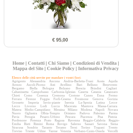
€ 95,00
Home
|
Contatti
|
Chi Siamo
|
Condizioni di Vendita
|
Mappa del Sito
|
Cookie Policy
|
Informativa Privacy
Elenco delle città servite per mandare i vostri fiori:
Agrigento
Alessandria
Ancona
Andria-Barletta-Trani
Aosta
Aquila
Arezzo
Ascoli-Piceno
Asti
Avellino
Bari
Belluno
Benevento
Bergamo
Biella
Bologna
Bolzano
Brescia
Brindisi
Cagliari
Caltanissetta
Campobasso
Carbonia-Iglesias
Caserta
Catania
Catanzaro
Chieti
Como
Cosenza
Cremona
Crotone
Cuneo
Enna
Fermo
Ferrara
Firenze
Foggia
Forlì-Cesena
Frosinone
Genova
Gorizia
Grosseto
Imperia
Invio-piante
Isernia
La-Spezia
Latina
Lecce
Lecco
Livorno
Lodi
Lucca
Macerata
Mantova
Massa-Carrara
Matera
Medio-Campidano
Messina
Milano
Modena
Napoli
Novara
Nuoro
Ogliastra
Olbia-Tempio
Oristano
Padova
Palermo
Parma
Pavia
Perugia
Pesaro-Urbino
Pescara
Piacenza
Pisa
Pistoia
Pordenone
Potenza
Prato
Ragusa
Ravenna
Reggio-Calabria
Reggio-
Emilia
Rieti
Rimini
Roma
Rovigo
Salerno
Sassari
Savona
Siena
Siracusa
Sondrio
Taranto
Teramo
Terni
Torino
Trapani
Trento
Treviso
Trieste
Udine
Varese
Venezia
Verbano-Cusio-Ossola
Vercelli