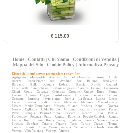
€ 115,00
Home
|
Contatti
|
Chi Siamo
|
Condizioni di Vendita
|
Mappa del Sito
|
Cookie Policy
|
Informativa Privacy
Elenco delle città servite per mandare i vostri fiori:
Agrigento
Alessandria
Ancona
Andria-Barletta-Trani
Aosta
Aquila
Arezzo
Ascoli-Piceno
Asti
Avellino
Bari
Belluno
Benevento
Bergamo
Biella
Bologna
Bolzano
Brescia
Brindisi
Cagliari
Caltanissetta
Campobasso
Carbonia-Iglesias
Caserta
Catania
Catanzaro
Chieti
Como
Cosenza
Cremona
Crotone
Cuneo
Enna
Fermo
Ferrara
Firenze
Foggia
Forlì-Cesena
Frosinone
Genova
Gorizia
Grosseto
Imperia
Invio-piante
Isernia
La-Spezia
Latina
Lecce
Lecco
Livorno
Lodi
Lucca
Macerata
Mantova
Massa-Carrara
Matera
Medio-Campidano
Messina
Milano
Modena
Napoli
Novara
Nuoro
Ogliastra
Olbia-Tempio
Oristano
Padova
Palermo
Parma
Pavia
Perugia
Pesaro-Urbino
Pescara
Piacenza
Pisa
Pistoia
Pordenone
Potenza
Prato
Ragusa
Ravenna
Reggio-Calabria
Reggio-
Emilia
Rieti
Rimini
Roma
Rovigo
Salerno
Sassari
Savona
Siena
Siracusa
Sondrio
Taranto
Teramo
Terni
Torino
Trapani
Trento
Treviso
Trieste
Udine
Varese
Venezia
Verbano-Cusio-Ossola
Vercelli
Verona
Vibo-Valentia
Vicenza
Viterbo