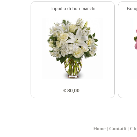
Tripudio di fiori bianchi
Bouqu
€ 80,00
Home
|
Contatti
|
Ch