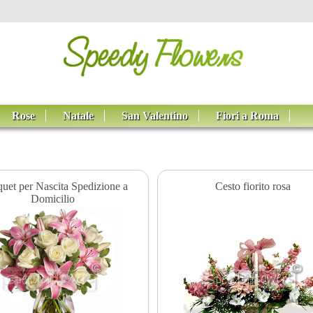
Rose
Natale
San Valentino
Fiori a Roma
uet per Nascita Spedizione a
Cesto fiorito rosa
Domicilio