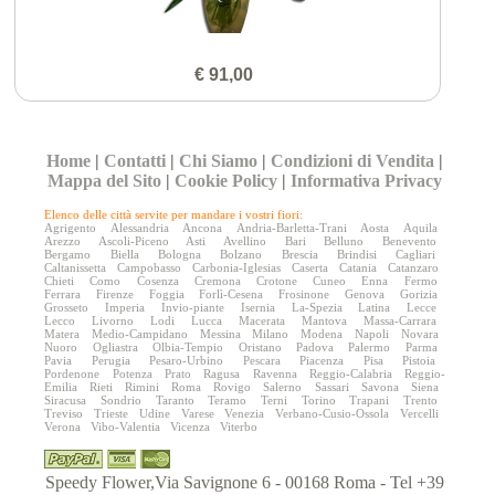
€ 91,00
Home
|
Contatti
|
Chi Siamo
|
Condizioni di Vendita
|
Mappa del Sito
|
Cookie Policy
|
Informativa Privacy
Elenco delle città servite per mandare i vostri fiori:
Agrigento
Alessandria
Ancona
Andria-Barletta-Trani
Aosta
Aquila
Arezzo
Ascoli-Piceno
Asti
Avellino
Bari
Belluno
Benevento
Bergamo
Biella
Bologna
Bolzano
Brescia
Brindisi
Cagliari
Caltanissetta
Campobasso
Carbonia-Iglesias
Caserta
Catania
Catanzaro
Chieti
Como
Cosenza
Cremona
Crotone
Cuneo
Enna
Fermo
Ferrara
Firenze
Foggia
Forlì-Cesena
Frosinone
Genova
Gorizia
Grosseto
Imperia
Invio-piante
Isernia
La-Spezia
Latina
Lecce
Lecco
Livorno
Lodi
Lucca
Macerata
Mantova
Massa-Carrara
Matera
Medio-Campidano
Messina
Milano
Modena
Napoli
Novara
Nuoro
Ogliastra
Olbia-Tempio
Oristano
Padova
Palermo
Parma
Pavia
Perugia
Pesaro-Urbino
Pescara
Piacenza
Pisa
Pistoia
Pordenone
Potenza
Prato
Ragusa
Ravenna
Reggio-Calabria
Reggio-
Emilia
Rieti
Rimini
Roma
Rovigo
Salerno
Sassari
Savona
Siena
Siracusa
Sondrio
Taranto
Teramo
Terni
Torino
Trapani
Trento
Treviso
Trieste
Udine
Varese
Venezia
Verbano-Cusio-Ossola
Vercelli
Verona
Vibo-Valentia
Vicenza
Viterbo
Speedy Flower,Via Savignone 6 - 00168 Roma - Tel +39