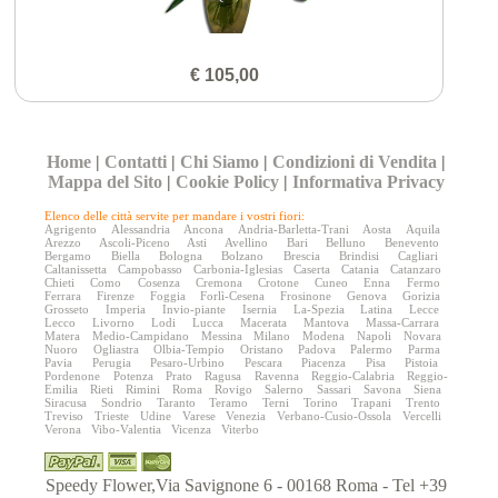
€ 105,00
Home
|
Contatti
|
Chi Siamo
|
Condizioni di Vendita
|
Mappa del Sito
|
Cookie Policy
|
Informativa Privacy
Elenco delle città servite per mandare i vostri fiori:
Agrigento
Alessandria
Ancona
Andria-Barletta-Trani
Aosta
Aquila
Arezzo
Ascoli-Piceno
Asti
Avellino
Bari
Belluno
Benevento
Bergamo
Biella
Bologna
Bolzano
Brescia
Brindisi
Cagliari
Caltanissetta
Campobasso
Carbonia-Iglesias
Caserta
Catania
Catanzaro
Chieti
Como
Cosenza
Cremona
Crotone
Cuneo
Enna
Fermo
Ferrara
Firenze
Foggia
Forlì-Cesena
Frosinone
Genova
Gorizia
Grosseto
Imperia
Invio-piante
Isernia
La-Spezia
Latina
Lecce
Lecco
Livorno
Lodi
Lucca
Macerata
Mantova
Massa-Carrara
Matera
Medio-Campidano
Messina
Milano
Modena
Napoli
Novara
Nuoro
Ogliastra
Olbia-Tempio
Oristano
Padova
Palermo
Parma
Pavia
Perugia
Pesaro-Urbino
Pescara
Piacenza
Pisa
Pistoia
Pordenone
Potenza
Prato
Ragusa
Ravenna
Reggio-Calabria
Reggio-
Emilia
Rieti
Rimini
Roma
Rovigo
Salerno
Sassari
Savona
Siena
Siracusa
Sondrio
Taranto
Teramo
Terni
Torino
Trapani
Trento
Treviso
Trieste
Udine
Varese
Venezia
Verbano-Cusio-Ossola
Vercelli
Verona
Vibo-Valentia
Vicenza
Viterbo
Speedy Flower,Via Savignone 6 - 00168 Roma - Tel +39